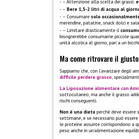
– Attenzione alla scelta dei grassi:
e
–
Bere 1,5-2 litri di acqua al giorn
– Consumare
solo occasionalmente
merendine, patatine, snack dolci e sal
– Limitare drasticamente il
consumo
bisognerebbe consumarne piccole qua
unità alcolica al giorno, pari a un bicch
Ma come ritrovare il giusto
Sappiamo che, con l’avanzare degli an
difficile perdere grasso
, specialment
La
Liposuzione alimentare con Ami
sottocutaneo, ma anche il grasso addom
rischi conseguenti.
Non è una dieta
perché deve essere 
settimane, e se necessario può essere 
le proteine assunte corrispondono a q
peso anche in un’alimentazione equilib