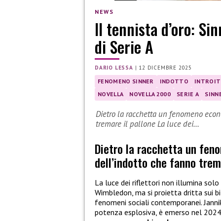
NEWS
Il tennista d’oro: Si
di Serie A
DARIO LESSA
|
12 DICEMBRE 2025
FENOMENO SINNER
INDOTTO
INTROIT
NOVELLA
NOVELLA 2000
SERIE A
SINN
Dietro la racchetta un fenomeno econo
tremare il pallone La luce dei…
Dietro la racchetta un fen
dell’indotto che fanno trem
La luce dei riflettori non illumina solo
Wimbledon, ma si proietta dritta sui bi
fenomeni sociali contemporanei. Jannik 
potenza esplosiva, è emerso nel 2024