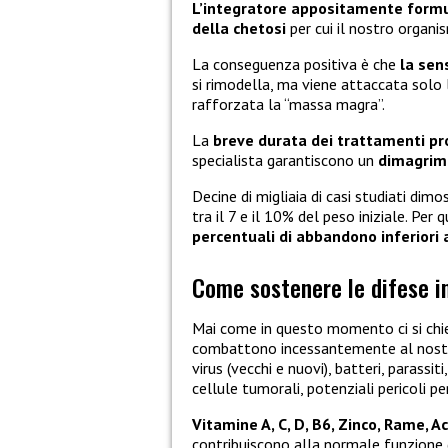
L’integratore appositamente formu
della chetosi
per cui il nostro organ
La conseguenza positiva è che
la sen
si rimodella, ma viene attaccata solo
rafforzata la “massa magra”.
La
breve durata dei trattamenti pr
specialista garantiscono un
dimagrime
Decine di migliaia di casi studiati di
tra il 7 e il 10% del peso iniziale. Per
percentuali di abbandono inferiori a
Come sostenere le difese 
Mai come in questo momento ci si ch
combattono incessantemente al nostro 
virus (vecchi e nuovi), batteri, parassit
cellule tumorali, potenziali pericoli 
Vitamine A, C, D, B6, Zinco, Rame, Ac
contribuiscono alla normale funzione 