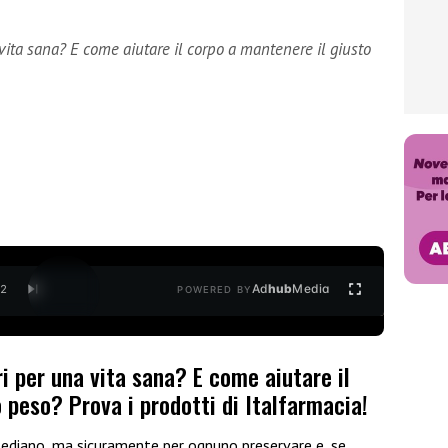
 vita sana? E come aiutare il corpo a mantenere il giusto
Ad
hub
Media
/
2
POWERED BY
ri per una vita sana? E come aiutare il
 peso? Prova i prodotti di Italfarmacia!
ssediano, ma sicuramente per ognuno preservare e, se