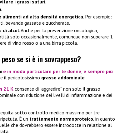
vitare i grassi saturi
.
o
.
 alimenti ad alta densità energetica
. Per esempio:
ati, bevande gassate e zuccherate.
 di alcol
. Anche per la prevenzione oncologica,
ntità solo occasionalmente, comunque non superare 1
iere di vino rosso o a una birra piccola.
 peso se si è in sovrappeso?
ni
e in modo particolare per le donne
,
è sempre più
e il pericolosissimo
grasso addominale
.
n 21 K
consente di “aggredire” non solo il grasso
inale con riduzione dei livelli di infiammazione e dei
seguita sotto controllo medico massimo per tre
ripetuta. È un
trattamento normoproteico
, in quanto
uelle che dovrebbero essere introdotte in relazione al
rata.