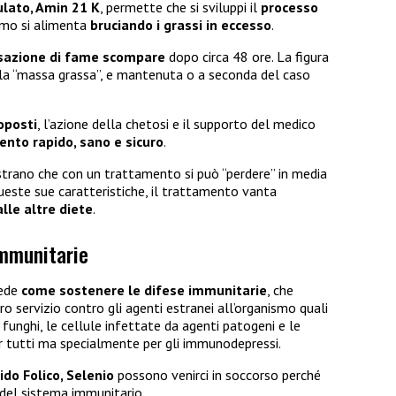
lato, Amin 21 K
, permette che si sviluppi il
processo
ismo si alimenta
bruciando i grassi in eccesso
.
sazione di fame scompare
dopo circa 48 ore. La figura
 la “massa grassa”, e mantenuta o a seconda del caso
oposti
, l’azione della chetosi e il supporto del medico
nto rapido, sano e sicuro
.
mostrano che con un trattamento si può “perdere” in media
 queste sue caratteristiche, il trattamento vanta
lle altre diete
.
immunitarie
iede
come sostenere le difese immunitarie
, che
servizio contro gli agenti estranei all’organismo quali
i, funghi, le cellule infettate da agenti patogeni e le
per tutti ma specialmente per gli immunodepressi.
ido Folico, Selenio
possono venirci in soccorso perché
del sistema immunitario.