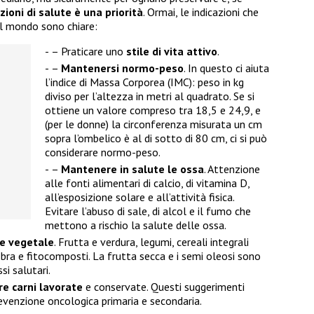
zioni di salute è una priorità
. Ormai, le indicazioni che
il mondo sono chiare:
– Praticare uno
stile di vita attivo
.
–
Mantenersi normo-peso
. In questo ci aiuta
l’indice di Massa Corporea (IMC): peso in kg
diviso per l’altezza in metri al quadrato. Se si
ottiene un valore compreso tra 18,5 e 24,9, e
(per le donne) la circonferenza misurata un cm
sopra l’ombelico è al di sotto di 80 cm, ci si può
considerare normo-peso.
–
Mantenere in salute le ossa
. Attenzione
alle fonti alimentari di calcio, di vitamina D,
all’esposizione solare e all’attività fisica.
Evitare l’abuso di sale, di alcol e il fumo che
mettono a rischio la salute delle ossa.
ine vegetale
. Frutta e verdura, legumi, cereali integrali
ibra e fitocomposti. La frutta secca e i semi oleosi sono
si salutari.
re carni lavorate
e conservate. Questi suggerimenti
evenzione oncologica primaria e secondaria.