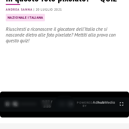
ANDREA SANNA
|
20 LUGLIO 2021
NAZIONALE ITALIANA
Riusciresti a riconoscere il giocatore dell’Italia che si
nasconde dietro alle foto pixelate? Mettiti alla prova con
questo quiz!
0:27 /
Ad
hub
Media
POWERED
1
/
2
3:35
BY