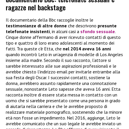
ragazze nel backstage
Il documentario della Bbc raccoglie inoltre le
testimonianze di altre donne
che descrivono
presunte
telefonate insistenti
, in alcuni casi a
sfondo sessuale
.
Cinque donne affermano di aver ricevuto contatti di questo
tipo e quattro di loro erano adolescenti al momento dei
fatti. Tra queste c’è Etta, che
nel 2014 aveva 16 anni
quando incontrò Leto in un’agenzia di modelle di Los Angeles
insieme alla madre. Secondo il suo racconto, l’attore si
sarebbe interessato alle sue aspirazioni professionali e le
avrebbe chiesto l’indirizzo email per invitarle entrambe alla
sua festa degli Oscar. I successivi contatti, sostiene la
donna, avrebbero assunto rapidamente una connotazione
sessuale, nonostante Leto sapesse che aveva 16 anni. Etta
racconta inoltre di essere stata messa in contatto con un
uomo che si sarebbe presentato come una persona in grado
di aiutarla nella carriera e che le avrebbe proposto di
realizzare materiale pornografico, sostenendo che la minore
età non fosse un impedimento. Nel 2016, aggiunge, Leto le
avrebbe comunicato che un suo legale le avrebbe inviato un