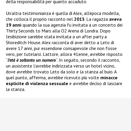
della responsabilità per quanto accaduto.
Un’altra testimonianza è quella di Alex, all’epoca modella,
che colloca il proprio racconto nel
2013
. La ragazza
aveva
19 anni
quando la sua agenzia fu invitata a un concerto dei
Thirty Seconds to Mars alla O2 Arena di Londra. Dopo
l’esibizione sarebbe stata invitata a un after party a
Shoreditch House. Alex racconta di aver detto a Leto di
avere 17 anni, pur essendone consapevole che non fosse
vero, per tutelarsi. L’attore, allora 41enne, avrebbe risposto
“
l’età è soltanto un numero
“. In seguito, secondo il racconto,
un assistente l’avrebbe indirizzata verso un hotel vicino,
dove avrebbe trovato Leto da solo e la stanza al buio. A
quel punto, afferma, avrebbe ricevuto più volte
minacce
esplicite di violenza sessuale
e avrebbe deciso di lasciare
la stanza.