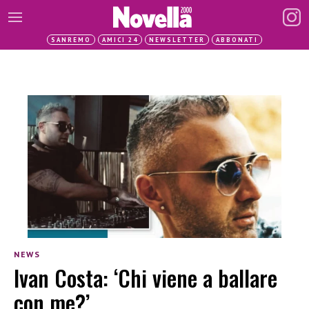
SANREMO
AMICI 24
NEWSLETTER
ABBONATI
NEWS
Ivan Costa: ‘Chi viene a ballare
con me?’