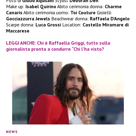
Foto di
Giulio Aquilani
Stylist
Deborah Deh
Make up:
Isabel Quirino
Abito cerimonia donna:
Charme
Canaris
Abito cerimonia uomo:
Toi Couture
Gioielli:
Gocciazzurra Jewels
Beachwear donna:
Raffaela D’Angelo
Scarpe donna:
Luca Grossi
Location:
Castello Miramare di
Maccarese
LEGGI ANCHE: Chi è Raffaella Griggi, tutto sulla
giornalista pronta a condurre “Chi l’ha visto?
NEWS