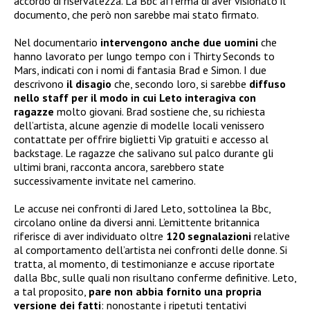
accordo di riservatezza. La Bbc afferma di aver visionato il
documento, che però non sarebbe mai stato firmato.
Nel documentario
intervengono anche due uomini
che
hanno lavorato per lungo tempo con i Thirty Seconds to
Mars, indicati con i nomi di fantasia Brad e Simon. I due
descrivono
il disagio
che, secondo loro, si sarebbe
diffuso
nello staff per il modo in cui Leto interagiva con
ragazze
molto giovani. Brad sostiene che, su richiesta
dell’artista, alcune agenzie di modelle locali venissero
contattate per offrire biglietti Vip gratuiti e accesso al
backstage. Le ragazze che salivano sul palco durante gli
ultimi brani, racconta ancora, sarebbero state
successivamente invitate nel camerino.
Le accuse nei confronti di Jared Leto, sottolinea la Bbc,
circolano online da diversi anni. L’emittente britannica
riferisce di aver individuato oltre
120 segnalazioni
relative
al comportamento dell’artista nei confronti delle donne. Si
tratta, al momento, di testimonianze e accuse riportate
dalla Bbc, sulle quali non risultano conferme definitive. Leto,
a tal proposito,
pare non abbia
fornito una propria
versione dei fatti
: nonostante i ripetuti tentativi