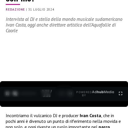
REDAZIONE
|
31 LUGLIO 2024
Intervista al DJ e stella della mondo musicale sudamericano
Ivan Costa, oggi anche direttore artistico dell’Aquafollie di
Caorle
0:30 /
Ad
hub
Media
POWERED
1
/
2
3:35
BY
Incontriamo il vulcanico DJ e producer
Ivan Costa
, che in
pochi anni è divenuto un punto di riferimento nella movida e
non solo, e oggi riveste un ruolo importante nel
parco