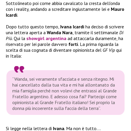
Sottolineato poi come abbia cavalcato la cresta dell’onda
con i reality, andando a screditare ingiustamente lei e
Mauro
Icardi
.
Dopo tutto questo tempo,
Ivana Icardi
ha deciso di scrivere
una lettera aperta a
Wanda Nara
, tramite il settimanale
Di
Più
. Qui la
showgirl argentina
ad attaccarla duramente, ha
riservato per lei parole davvero
forti
. La prima riguarda la
scelta di sua cognata di diventare opinionista del
GF Vip
qui
in Italia:
“Wanda, sei veramente sfacciata e senza ritegno. Mi
hai cancellato dalla tua vita e mi hai allontanato da
mia famiglia perché non volevi che entrassi al Grande
Fratello argentino. E adesso cosa fai? Partecipi come
opinionista al Grande Fratello italiano! Sei proprio la
donna più incoerente sulla faccia della terra”.
Si legge nella lettera di
Ivana
. Ma non è tutto….