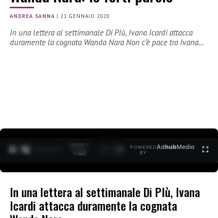
ANDREA SANNA
|
21 GENNAIO 2020
In una lettera al settimanale Di PIù, Ivana Icardi attacca
duramente la cognata Wanda Nara Non c’è pace tra Ivana…
0:12 /
Ad
hub
Media
POWERED
1
/
2
1:40
BY
In una lettera al settimanale Di PIù, Ivana
Icardi attacca duramente la cognata