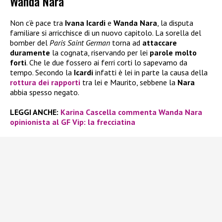
Wanda Nara
Non c’è pace tra
Ivana Icardi
e
Wanda Nara
, la disputa
familiare si arricchisce di un nuovo capitolo. La sorella del
bomber del
Paris Saint German
torna ad
attaccare
duramente
la cognata, riservando per lei
parole molto
forti
. Che le due fossero ai ferri corti lo sapevamo da
tempo. Secondo la
Icardi
infatti è lei in parte la causa della
rottura dei rapporti
tra lei e Maurito, sebbene la
Nara
abbia spesso negato.
LEGGI ANCHE:
Karina Cascella commenta Wanda Nara
opinionista al GF Vip: la frecciatina