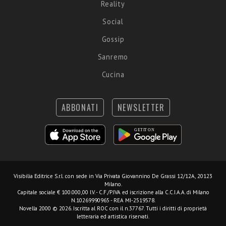
Reality
Social
Gossip
Sanremo
Cucina
ABBONATI
NEWSLETTER
Visibilia Editrice S.r.l.
con sede in Via Privata Giovannino De Grassi 12/12A, 20123
Milano.
Capitale sociale € 100.000,00 I.V. - C.F./P.IVA ed iscrizione alla C.C.I.A.A. di Milano
N.10269990965 - REA MI-2519578.
Novella 2000 © 2026. Iscritta al ROC con il n.37767. Tutti i diritti di proprietà
letteraria ed artistica riservati.