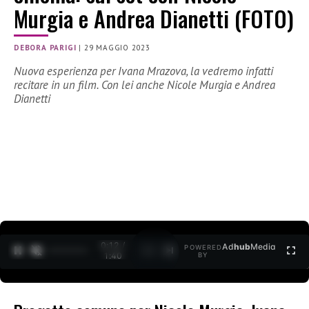
Murgia e Andrea Dianetti (FOTO)
DEBORA PARIGI
|
29 MAGGIO 2023
Nuova esperienza per Ivana Mrazova, la vedremo infatti
recitare in un film. Con lei anche Nicole Murgia e Andrea
Dianetti
0:13 /
Ad
hub
Media
POWERED
1
/
2
1:40
BY