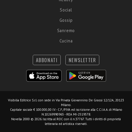
Social
Gossip
Sanremo
Cucina
ABBONATI
NEWSLETTER
Visibilia Editrice S.r.l.
con sede in Via Privata Giovannino De Grassi 12/12A, 20123
Milano.
Capitale sociale € 100.000,00 I.V. - C.F./P.IVA ed iscrizione alla C.C.I.A.A. di Milano
N.10269990965 - REA MI-2519578.
Novella 2000 © 2026. Iscritta al ROC con il n.37767. Tutti i diritti di proprietà
letteraria ed artistica riservati.