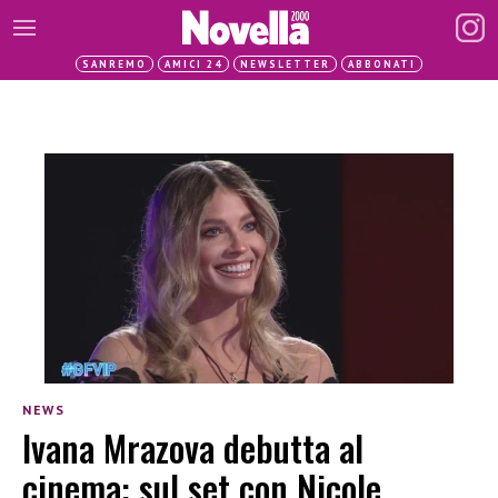
SANREMO
AMICI 24
NEWSLETTER
ABBONATI
NEWS
Ivana Mrazova debutta al
cinema: sul set con Nicole