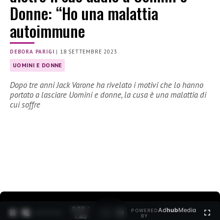
Donne: “Ho una malattia
autoimmune
DEBORA PARIGI
|
18 SETTEMBRE 2023
UOMINI E DONNE
Dopo tre anni Jack Varone ha rivelato i motivi che lo hanno
portato a lasciare Uomini e donne, la cusa è una malattia di
cui soffre
0:30 /
Ad
hub
Media
POWERED
1
/
2
1:40
BY