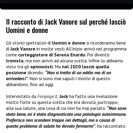
Il racconto di Jack Vanore sul perché lasciò
Uomini e donne
Gli storici spettatori di
Uomini e donne
si ricorderanno bene
di
Jack Vanore
in molte vesti. All’inizio arrivò nel programma
come
corteggiatore di
Serena Enardu
. Poi diventò
tronista
, ma non arrivò ad alcuna scelta. Infine lo abbiamo
visto tra gli
opinionisti
. Ma
nel 2020 lasciò quella
posizione
dicendo:
“Non si tratta di un addio ma di un
arrivederci”
. Non si sono mai saputi i motivi di questo
abbandono, fino ad oggi.
Intervistato da
Fanpage.it
,
Jack
ha fatto una rivelazione
molto forte su questa scelta che era dovuta, purtroppo,
alla sua salute, una cosa di cui non ha mai parlato.
“Non sono
stato bene, mi è stata diagnosticata una patologia autoimmune.
Preferisco non scendere troppo nei dettagli, ma a causa di
questo problema di salute ho dovuto fermarmi”
, ha raccontato.