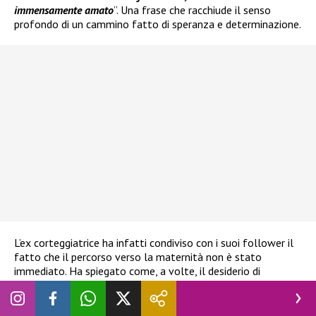
immensamente amato
”. Una frase che racchiude il senso
profondo di un cammino fatto di speranza e determinazione.
L’ex corteggiatrice ha infatti condiviso con i suoi follower il
fatto che il percorso verso la maternità non è stato
immediato. Ha spiegato come, a volte, il desiderio di
diventare genitori si intrecci con momenti di attesa e
fragilità, ricordando che “
non tutte le gravidanze iniziando con
la doppia linea sul test, alcune iniziano tanto tempo prima con