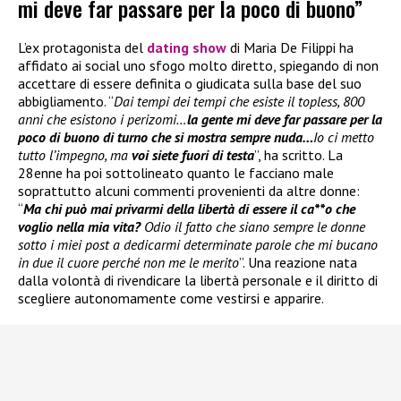
mi deve far passare per la poco di buono”
L’ex protagonista del
dating show
di Maria De Filippi ha
affidato ai social uno sfogo molto diretto, spiegando di non
accettare di essere definita o giudicata sulla base del suo
abbigliamento. “
Dai tempi dei tempi che esiste il topless, 800
anni che esistono i perizomi…
la gente mi deve far passare per la
poco di buono di turno che si mostra sempre nuda…
Io ci metto
tutto l’impegno, ma
voi siete fuori di testa
”, ha scritto. La
28enne ha poi sottolineato quanto le facciano male
soprattutto alcuni commenti provenienti da altre donne:
“
Ma chi può mai privarmi della libertà di essere il ca**o che
voglio nella mia vita?
Odio il fatto che siano sempre le donne
sotto i miei post a dedicarmi determinate parole che mi bucano
in due il cuore perché non me le merito
”. Una reazione nata
dalla volontà di rivendicare la libertà personale e il diritto di
scegliere autonomamente come vestirsi e apparire.