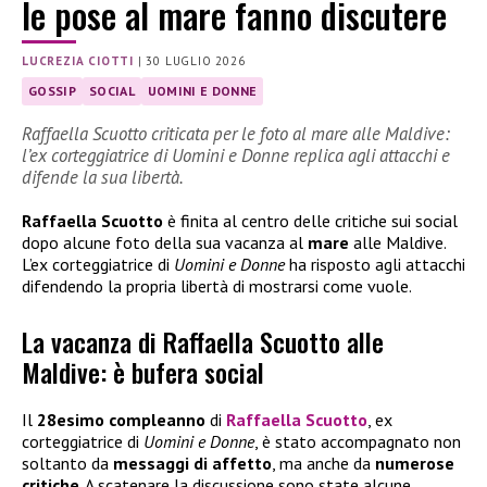
le pose al mare fanno discutere
LUCREZIA CIOTTI
|
30 LUGLIO 2026
GOSSIP
SOCIAL
UOMINI E DONNE
Raffaella Scuotto criticata per le foto al mare alle Maldive:
l’ex corteggiatrice di Uomini e Donne replica agli attacchi e
difende la sua libertà.
Raffaella Scuotto
è finita al centro delle critiche sui social
dopo alcune foto della sua vacanza al
mare
alle Maldive.
L’ex corteggiatrice di
Uomini e Donne
ha risposto agli attacchi
difendendo la propria libertà di mostrarsi come vuole.
La vacanza di Raffaella Scuotto alle
Maldive: è bufera social
Il
28esimo compleanno
di
Raffaella Scuotto
, ex
corteggiatrice di
Uomini e Donne
, è stato accompagnato non
soltanto da
messaggi di affetto
, ma anche da
numerose
critiche
. A scatenare la discussione sono state alcune