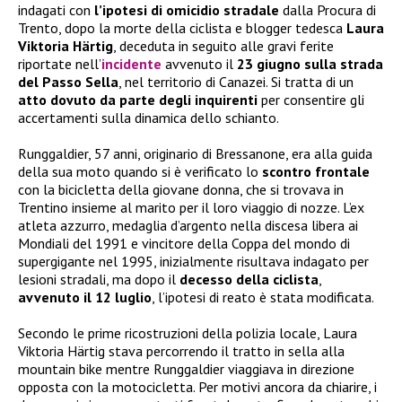
indagati con
l’ipotesi di omicidio stradale
dalla Procura di
Trento, dopo la morte della ciclista e blogger tedesca
Laura
Viktoria Härtig
, deceduta in seguito alle gravi ferite
riportate nell’
incidente
avvenuto il
23 giugno sulla strada
del Passo Sella
, nel territorio di Canazei. Si tratta di un
atto dovuto da parte degli inquirenti
per consentire gli
accertamenti sulla dinamica dello schianto.
Runggaldier, 57 anni, originario di Bressanone, era alla guida
della sua moto quando si è verificato lo
scontro frontale
con la bicicletta della giovane donna, che si trovava in
Trentino insieme al marito per il loro viaggio di nozze. L’ex
atleta azzurro, medaglia d’argento nella discesa libera ai
Mondiali del 1991 e vincitore della Coppa del mondo di
supergigante nel 1995, inizialmente risultava indagato per
lesioni stradali, ma dopo il
decesso della ciclista
,
avvenuto il 12 luglio
, l’ipotesi di reato è stata modificata.
Secondo le prime ricostruzioni della polizia locale, Laura
Viktoria Härtig stava percorrendo il tratto in sella alla
mountain bike mentre Runggaldier viaggiava in direzione
opposta con la motocicletta. Per motivi ancora da chiarire, i