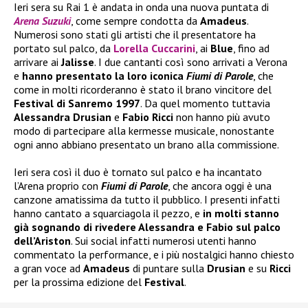
Ieri sera su Rai 1 è andata in onda una nuova puntata di
Arena Suzuki
, come sempre condotta da
Amadeus
.
Numerosi sono stati gli artisti che il presentatore ha
portato sul palco, da
Lorella Cuccarini
, ai
Blue
, fino ad
arrivare ai
Jalisse
. I due cantanti così sono arrivati a Verona
e
hanno presentato la loro iconica
Fiumi di Parole
, che
come in molti ricorderanno è stato il brano vincitore del
Festival di Sanremo 1997
. Da quel momento tuttavia
Alessandra Drusian
e
Fabio Ricci
non hanno più avuto
modo di partecipare alla kermesse musicale, nonostante
ogni anno abbiano presentato un brano alla commissione.
Ieri sera così il duo è tornato sul palco e ha incantato
l’Arena proprio con
Fiumi di Parole
, che ancora oggi è una
canzone amatissima da tutto il pubblico. I presenti infatti
hanno cantato a squarciagola il pezzo, e
in molti stanno
già sognando di rivedere Alessandra e Fabio sul palco
dell’Ariston
. Sui social infatti numerosi utenti hanno
commentato la performance, e i più nostalgici hanno chiesto
a gran voce ad
Amadeus
di puntare sulla
Drusian
e su
Ricci
per la prossima edizione del
Festival
.