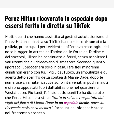
Perez Hilton ricoverato in ospedale dopo
essersi ferito in diretta su TikTok
Molti utenti che hanno assistito ai gesti di autolesionismo di
Perez Hilton in diretta su TikTok hanno subito
chiamato la
polizia
, preoccupati per l’evidente sofferenza psicologica del
noto blogger. In attesa dell’arrivo delle forze dell’ordine e
dei soccorsi, Hilton ha continuato a ferirsi, senza ascoltare i
vari utenti che gli chiedevano di smettere. Secondo quanto
riportato il blogger era solo in casa, i tre figli minorenni
quindi non erano con lui. I vigili del fuoco, un’ambulanza e gli
agenti dello sceriffo della contea di Miami-Dade, dopo le
numerose chiamate ricevute sono intervenuti in pochi minuti
e si sono appostati fuori dall’abitazione nel quartiere di
Westchester. Più tardi, l’ufficio dello sceriffo ha dichiarato
che Perez Hilton era stato
“tratto in salvo e trasportato dai
vigili del fuoco di Miami-Dade
in un
ospedale
locale,
dove sta
ricevendo assistenza medica.”
L’account del blogger è stato
nel frattempo sospeso.