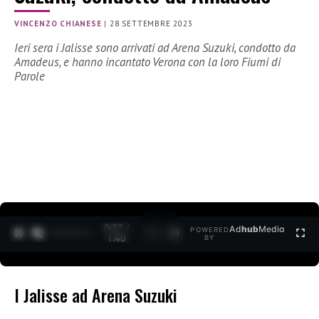
VINCENZO CHIANESE
|
28 SETTEMBRE 2023
Ieri sera i Jalisse sono arrivati ad Arena Suzuki, condotto da
Amadeus, e hanno incantato Verona con la loro Fiumi di
Parole
0:28 /
Ad
hub
Media
POWERED
1
/
2
1:40
BY
I Jalisse ad Arena Suzuki