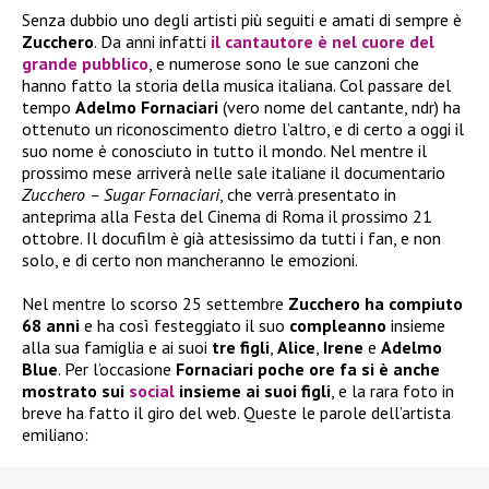
Senza dubbio uno degli artisti più seguiti e amati di sempre è
Zucchero
. Da anni infatti
il cantautore è nel cuore del
grande pubblico
, e numerose sono le sue canzoni che
hanno fatto la storia della musica italiana. Col passare del
tempo
Adelmo Fornaciari
(vero nome del cantante, ndr) ha
ottenuto un riconoscimento dietro l’altro, e di certo a oggi il
suo nome è conosciuto in tutto il mondo. Nel mentre il
prossimo mese arriverà nelle sale italiane il documentario
Zucchero – Sugar Fornaciari
, che verrà presentato in
anteprima alla Festa del Cinema di Roma il prossimo 21
ottobre. Il docufilm è già attesissimo da tutti i fan, e non
solo, e di certo non mancheranno le emozioni.
Nel mentre lo scorso 25 settembre
Zucchero ha compiuto
68 anni
e ha così festeggiato il suo
compleanno
insieme
alla sua famiglia e ai suoi
tre
figli
,
Alice
,
Irene
e
Adelmo
Blue
. Per l’occasione
Fornaciari poche ore fa si è anche
mostrato sui
social
insieme ai suoi figli
, e la rara foto in
breve ha fatto il giro del web. Queste le parole dell’artista
emiliano: