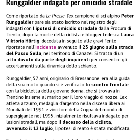
Runggaldier indagato per omicidio stradale
Come riportato da
La Presse
, l’ex campione di sci alpino
Peter
Runggaldier
pare sia stato iscritto nel registro degli
indagati con
l’ipotesi di omicidio stradale
dalla Procura di
Trento, dopo la morte della ciclista e blogger tedesca
Laura
Viktoria Härtig
, deceduta in seguito alle gravi ferite
riportate nell’
incidente
avvenuto il
23 giugno sulla strada
del Passo Sella
, nel territorio di Canazei. Si tratta di un
atto dovuto da parte degli inquirenti
per consentire gli
accertamenti sulla dinamica dello schianto.
Runggaldier, 57 anni, originario di Bressanone, era alla guida
della sua moto quando si è verificato lo
scontro frontale
con la bicicletta della giovane donna, che si trovava in
Trentino insieme al marito per il loro viaggio di nozze. L’ex
atleta azzurro, medaglia d’argento nella discesa libera ai
Mondiali del 1991 e vincitore della Coppa del mondo di
supergigante nel 1995, inizialmente risultava indagato per
lesioni stradali, ma dopo il
decesso della ciclista
,
avvenuto il 12 luglio
, l’ipotesi di reato è stata modificata.