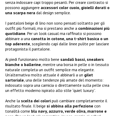
senza indossare capi troppo pesanti. Per creare contrasto si
possono aggiungere
accessori color cuoio, gioielli dorati o
una scarpa nera
dal design semplice.
I pantaloni beige di lino non sono pensati soltanto per gli
outfit più formali, ma si prestano anche a
combinazioni più
quotidiane
. Per un look casual ma raffinato si possono
abbinare a una
canotta in cotone, una t-shirt basica o un
top aderente
, scegliendo capi dalle linee pulite per lasciare
protagonista il pantalone.
Ai piedi funzionano molto bene
sandali bassi, sneakers
bianche o ballerine
, mentre una borsa in pelle o in tessuto
naturale completa un outfit semplice ma elegante.
Un’alternativa molto attuale è abbinarli a un
gilet
sartoriale
, una delle tendenze più amate del momento:
indossato sopra una camicia o direttamente sulla pelle crea
un effetto moderno ispirato allo stile “quiet luxury”.
Anche la
scelta dei colori
può cambiare completamente il
risultato finale. Il beige
si abbina alla perfezione
con
tonalità come
blu navy, azzurro, verde oliva, marrone e