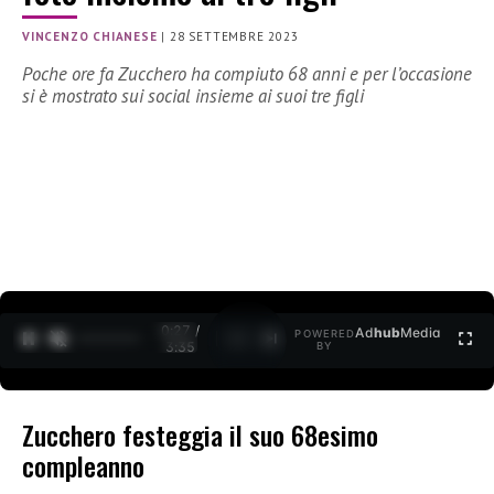
VINCENZO CHIANESE
|
28 SETTEMBRE 2023
Poche ore fa Zucchero ha compiuto 68 anni e per l’occasione
si è mostrato sui social insieme ai suoi tre figli
0:28 /
Ad
hub
Media
POWERED
1
/
2
3:35
BY
Zucchero festeggia il suo 68esimo
compleanno