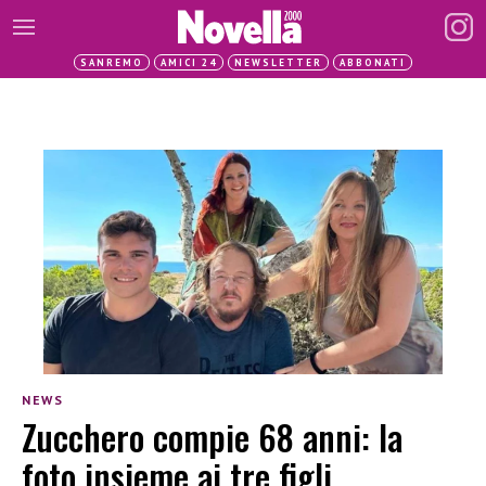
SANREMO
AMICI 24
NEWSLETTER
ABBONATI
NEWS
Zucchero compie 68 anni: la
foto insieme ai tre figli