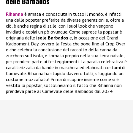
delle Barbados
Rihanna
è amata e conosciuta in tutto il mondo, è infatti
una delle popstar preferite da diverse generazioni e, oltre a
ciò, è anche regina di stile, con i suoi look che vengono
invidiati e copiai un pò ovunque. Come saprete la popstar è
originaria delle
isole Barbados
e, in occasione del Grand
Kadooment Day, ovvero la festa che pone fine al Crop Over
e che celebra la conclusione del raccolto della canna da
zucchero sull’isola, è tornata proprio nella sua terra natale,
per prendere parte ai festeggiamenti. La parata celebrativa è
caratterizzata da bande in maschera ed elaborati costumi di
Carnevale. Rihanna ha stupido davvero tutti, sfoggiando un
costume mozzafiato! Prima di scoprire insieme come si è
vestita la popstar, sottolineiamo il fatto che Rihanna non
prendeva parte al Carnevale delle Barbados dal 2024.