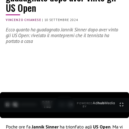
US Open
VINCENZO CHIANESE
|
10 SETTEMBRE 2024
Ecco quanto ha guadagnato Jannik Sinner dopo aver vinto
gli US Open: rivelato il montepremi che il tennista ha
portato a casa
0:30 /
Ad
hub
Media
POWERED
1
/
2
1:40
BY
Poche ore fa
Jannik Sinner
ha trionfato agli
US Open
. Ma vi