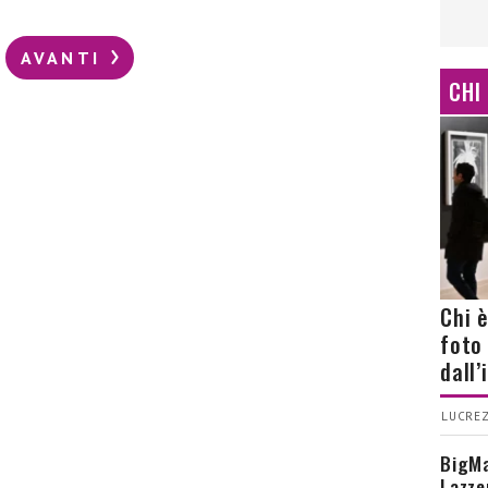
AVANTI
CHI
Chi 
foto
dall
LUCREZ
BigMa
Lazze