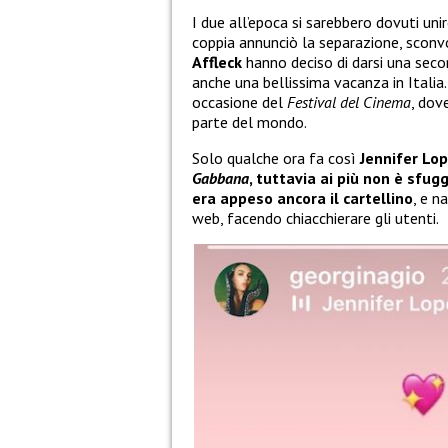
I due all’epoca si sarebbero dovuti un
coppia annunciò la separazione, sconvo
Affleck
hanno deciso di darsi una seco
anche una bellissima vacanza in Itali
occasione del
Festival del Cinema
, dov
parte del mondo.
Solo qualche ora fa così
Jennifer Lop
Gabbana
, tuttavia ai più non è sfug
era appeso ancora il cartellino
, e n
web, facendo chiacchierare gli utenti.