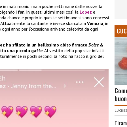
ire in matrimonio, ma a poche settimane dalle nozze la
lgendo i fan. In questi ultimi mesi così la
Lopez
e
nda chance e proprio in queste settimane si sono concessi
a. Attualmente la cantante è invece sbarcata a
Venezia
, in
e ogni anno per l’occasione arrivano celebrità da ogni
CUC
ez ha sfilato in un bellissimo abito firmato
Dolce &
gita una piccola gaffe
. Al vestito della pop star infatti
aturalmente in pochi secondi la foto ha fatto il giro del
Come
buon
LUCREZ
Tiram