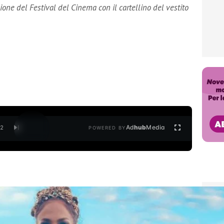
ione del Festival del Cinema con il cartellino del vestito
Ad
hub
Media
/
2
POWERED BY