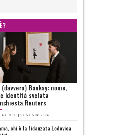
 È?
è (davvero) Banksy: nome,
 e identità svelata
’inchiesta Reuters
IA CIOTTI | 13 GIUGNO 2026
ma, chi è la fidanzata Lodovica
rini