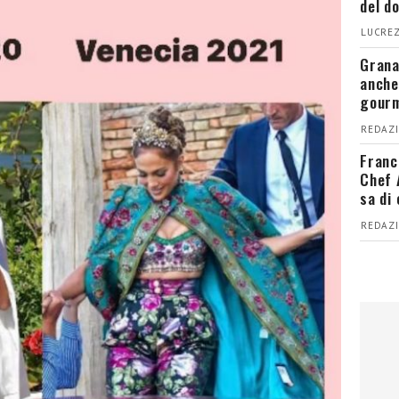
del d
LUCREZ
Grana
anche
gour
REDAZI
Franc
Chef 
sa di
REDAZI