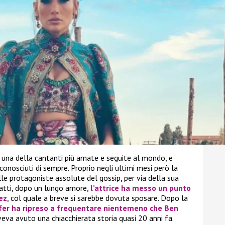
 una della cantanti più amate e seguite al mondo, e
conosciuti di sempre. Proprio negli ultimi mesi però la
le protagoniste assolute del gossip, per via della sua
atti, dopo un lungo amore,
l’attrice ha messo un punto
ez
, col quale a breve si sarebbe dovuta sposare. Dopo la
fer
ha ripreso a frequentare nientemeno che
Ben
veva avuto una chiacchierata storia quasi 20 anni fa.