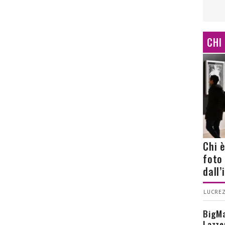
CHI
Chi 
foto
dall
LUCREZ
BigMa
Lazze