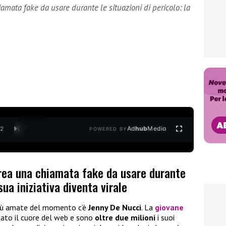
amata fake da usare durante le situazioni di pericolo: la
Ad
hub
Media
/
2
POWERED BY
rea una chiamata fake da usare durante
 sua iniziativa diventa virale
 più amate del momento c’è
Jenny De Nucci
. La
giovane
ato il cuore del web e sono
oltre due milioni
i suoi