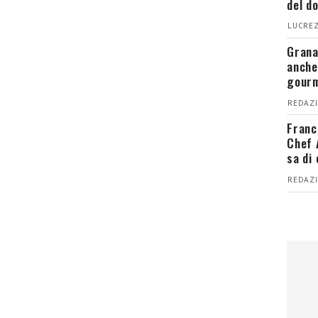
del d
LUCREZ
Grana
anche
gour
REDAZI
Franc
Chef 
sa di
REDAZI