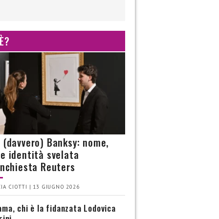
 È?
è (davvero) Banksy: nome,
 e identità svelata
’inchiesta Reuters
IA CIOTTI | 13 GIUGNO 2026
ma, chi è la fidanzata Lodovica
rini