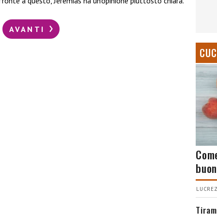
 fronte a questo, Jeremias ha un’opinione piuttosto chiara.
AVANTI
CUC
Come
buon
LUCREZ
Tiram