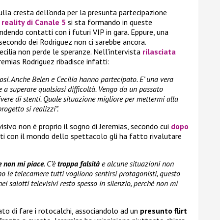
la cresta dell’onda per la presunta partecipazione
l reality di Canale 5
si sta formando in queste
ndendo contatti con i futuri VIP in gara. Eppure, una
 secondo dei Rodriguez non ci sarebbe ancora.
ecilia non perde le speranze. Nell’intervista
rilasciata
emias Rodriguez ribadisce infatti:
mosi. Anche Belen e Cecilia hanno partecipato. E’ una vera
re a superare qualsiasi difficoltà. Vengo da un passato
ivere di stenti. Quale situazione migliore per mettermi alla
rogetto si realizzi”.
visivo non è proprio il sogno di Jeremias, secondo cui
dopo
ti con il mondo dello spettacolo gli ha fatto rivalutare
e non mi piace
. C’è
troppa falsità
e alcune situazioni non
 le telecamere tutti vogliono sentirsi protagonisti, questo
i salotti televisivi resto spesso in silenzio, perché non mi
o di fare i rotocalchi, associandolo ad un
presunto flirt