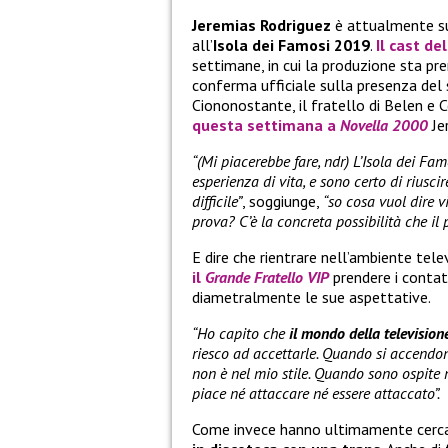
Jeremias Rodriguez
è attualmente sul
all’
Isola dei Famosi 2019
.
Il cast de
settimane, in cui la produzione sta pre
conferma ufficiale sulla presenza del
Ciononostante, il fratello di Belen e C
questa settimana a
Novella 2000
Jer
“(Mi piacerebbe fare, ndr) L’Isola dei Fa
esperienza di vita, e sono certo di riusci
difficile”
, soggiunge,
“so cosa vuol dire v
prova? C’è la concreta possibilità che il p
E dire che rientrare nell’ambiente tele
il
Grande Fratello VIP
prendere i contat
diametralmente le sue aspettative.
“Ho capito che
il mondo della television
riesco ad accettarle. Quando si accendono
non è nel mio stile. Quando sono ospite ne
piace né attaccare né essere attaccato”.
Come invece hanno ultimamente cercat