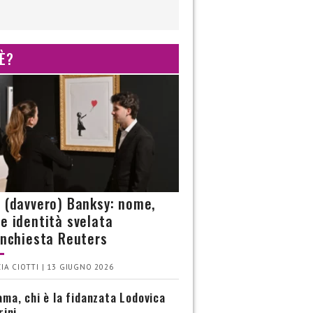
 È?
è (davvero) Banksy: nome,
 e identità svelata
’inchiesta Reuters
IA CIOTTI | 13 GIUGNO 2026
ma, chi è la fidanzata Lodovica
rini