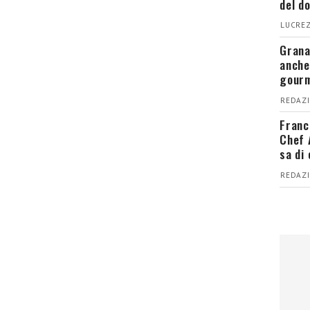
del d
LUCREZ
Grana
anche
gour
REDAZI
Franc
Chef 
sa di
REDAZI