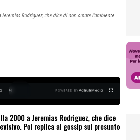
a Jeremias Rodriguez, che dice di non amare l’ambiente
Ad
hub
Media
/
2
POWERED BY
ella 2000 a Jeremias Rodriguez, che dice
visivo. Poi replica al gossip sul presunto