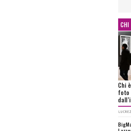
CHI
Chi 
foto
dall
LUCREZ
BigMa
Lazze