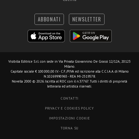
ABBONATI
NEWSLETTER
Visibilia Editrice S.r.l.
con sede in Via Privata Giovannino De Grassi 12/12A, 20123
Milano.
Capitale sociale € 100.000,00 I.V. - C.F./P.IVA ed iscrizione alla C.C.I.A.A. di Milano
N.10269990965 - REA MI-2519578.
Novella 2000 © 2026. Iscritta al ROC con il n.37767. Tutti i diritti di proprietà
letteraria ed artistica riservati.
CONTATTI
PRIVACY E COOKIES POLICY
IMPOSTAZIONI COOKIE
TORNA SU