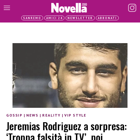
SANREMO
AMICI 24
NEWSLETTER
ABBONATI
GOSSIP
|
NEWS
|
REALITY
|
VIP STYLE
Jeremias Rodriguez a sorpresa:
‘Troppa falsità in TV’, poi