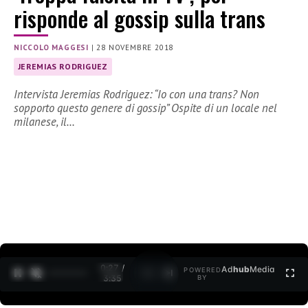
risponde al gossip sulla trans
NICCOLO MAGGESI
|
28 NOVEMBRE 2018
JEREMIAS RODRIGUEZ
Intervista Jeremias Rodriguez: “Io con una trans? Non
sopporto questo genere di gossip” Ospite di un locale nel
milanese, il…
0:27 /
Ad
hub
Media
POWERED
1
/
2
3:35
BY