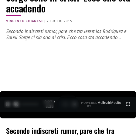
accadendo
VINCENZO CHIANESE
|
7 LUGLIO 2019
Secondo indiscreti rumor, pare che tra Jeremias Rodriguez e
Soleil Sorge ci sia aria di crisi. Ecco cosa sta accadendo…
0:27 /
Ad
hub
Media
POWERED
1
/
2
3:35
BY
Secondo indiscreti rumor, pare che tra