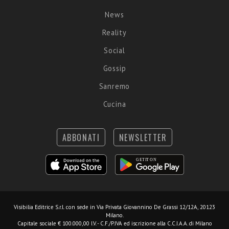
News
Reality
Social
Gossip
Sanremo
Cucina
ABBONATI
NEWSLETTER
Visibilia Editrice S.r.l.
con sede in Via Privata Giovannino De Grassi 12/12A, 20123
Milano.
Capitale sociale € 100.000,00 I.V. - C.F./P.IVA ed iscrizione alla C.C.I.A.A. di Milano