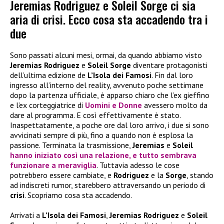
Jeremias Rodriguez e Soleil Sorge ci sia
aria di crisi. Ecco cosa sta accadendo tra i
due
Sono passati alcuni mesi, ormai, da quando abbiamo visto
Jeremias Rodriguez
e
Soleil Sorge
diventare protagonisti
dell’ultima edizione de
L’Isola dei Famosi
. Fin dal loro
ingresso all’interno del reality, avvenuto poche settimane
dopo la partenza ufficiale, è apparso chiaro che l’ex gieffino
e l’ex corteggiatrice di
Uomini e Donne
avessero molto da
dare al programma. E così effettivamente è stato.
Inaspettatamente, a poche ore dal loro arrivo, i due si sono
avvicinati sempre di più, fino a quando non è esplosa la
passione. Terminata la trasmissione,
Jeremias
e
Soleil
hanno iniziato così una relazione, e tutto sembrava
funzionare a meraviglia
. Tuttavia adesso le cose
potrebbero essere cambiate, e
Rodriguez
e la
Sorge
, stando
ad indiscreti rumor, starebbero attraversando un periodo di
crisi
. Scopriamo cosa sta accadendo.
Arrivati a
L’Isola dei Famosi
,
Jeremias Rodriguez
e
Soleil