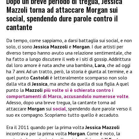
Dopo un breve periodo di tregua, Jessica
Mazzoli torna ad attaccare Morgan sui
social, spendendo dure parole contro il
cantante
Da tempo, come sappiamo, a darsi battaglia sui social, e non
solo, ci sono
Jessica Mazzoli
e
Morgan
. I due artisti per
diverso tempo hanno avuto una relazione sentimentale, che
ha fatto a lungo discutere il web e i siti di gossip. Addirittura
dal loro amore è nata anche una bambina,
Lara
, che ad oggi
ha 7 anni. Ad un tratto, però, la storia è giunta al termine, e a
quel punto
Castoldi
è letteralmente scomparso non solo
dalla vita di
Jessica
, ma anche da quella di sua figlia. A quel
punto la
Mazzoli
più volte si è schierata contro i
comportamenti di
Marco
, accusandolo numerose volte
.
Adesso, dopo una breve tregua, la cantante torna ad
attaccare
Morgan
sui
social
, spendendo dure parole verso il
suo ex compagno. Scopriamo tutto quello è accaduto.
Era il 2011 quando per la prima volta
Jessica Mazzoli
incontrava per la prima volta
Morgan
. Come è noto, la