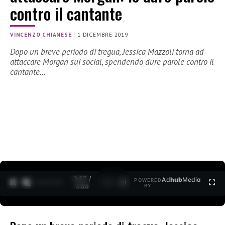
contro il cantante
VINCENZO CHIANESE
|
1 DICEMBRE 2019
Dopo un breve periodo di tregua, Jessica Mazzoli torna ad
attaccare Morgan sui social, spendendo dure parole contro il
cantante…
0:27 /
Ad
hub
Media
POWERED
1
/
2
3:35
BY