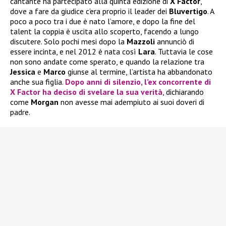
cantante ha partecipato alla quinta edizione di
X Factor
,
dove a fare da giudice c’era proprio il leader dei
Bluvertigo
. A
poco a poco tra i due è nato l’amore, e dopo la fine del
talent la coppia è uscita allo scoperto, facendo a lungo
discutere. Solo pochi mesi dopo la
Mazzoli
annunciò di
essere incinta, e nel 2012 è nata così
Lara
. Tuttavia le cose
non sono andate come sperato, e quando la relazione tra
Jessica
e
Marco
giunse al termine, l’artista ha abbandonato
anche sua figlia.
Dopo anni di silenzio, l’ex concorrente di
X Factor
ha deciso di svelare la sua verità
, dichiarando
come
Morgan
non avesse mai adempiuto ai suoi doveri di
padre.