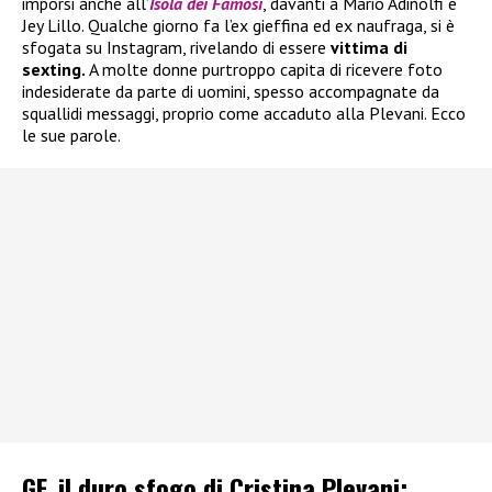
imporsi anche all’
Isola dei Famosi
, davanti a Mario Adinolfi e
Jey Lillo. Qualche giorno fa l’ex gieffina ed ex naufraga, si è
sfogata su Instagram, rivelando di essere
vittima di
sexting.
A molte donne purtroppo capita di ricevere foto
indesiderate da parte di uomini, spesso accompagnate da
squallidi messaggi, proprio come accaduto alla Plevani. Ecco
le sue parole.
GF, il duro sfogo di Cristina Plevani: