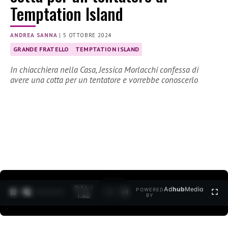
Temptation Island
ANDREA SANNA
|
5 OTTOBRE 2024
GRANDE FRATELLO
TEMPTATION ISLAND
In chiacchiera nella Casa, Jessica Morlacchi confessa di
avere una cotta per un tentatore e vorrebbe conoscerlo
0:15 /
Ad
hub
Media
POWERED
1
/
2
1:40
BY