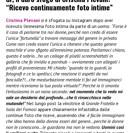
“Ricevo continuamente foto intime”
Cristina Plevani
si è sfogata su Instagram dopo aver
ricevuto l’ennesima foto intima da parte di un uomo:
“Forse è
il caso di parlarne tra noi donne, perché non credo di essere
l’unica “fortunella” a trovare messaggi del genere in privato.
Come non credo essere l’unica a ritenere che questo genere
maschile e’ uno sfigato all’ennesima potenza. Parliamoci chiaro,
questo è sobrio…ho un collage di piselli screenshottati in
galleria che fa invidia a pornhub – ovviamente con allegati i
profili di provenienza. Mi chiedo: “quando te lo guardi, lo
fotografi e ce lo spedisci, che reazione ti aspetti da noi
fanciulle?!…che masturbazione mentale ti fai ad immaginarci
mentre riceviamo la tua posta virtuale?”. Perché io ti smonto
l’entusiasmo in un nano secondo:
nel momento che lo vedo mi
sale un desiderio dal profondo…che ti rinsecchisca nelle
mutande!
”
Nel lungo post la vincitrice di
Grande Fratello
e
Isola dei Famosi
appare chiaramente infastidita dalle
continue foto che riceve, asserendo che:
è facile immaginare
che idea hanno della donna esseri del genere…perché le donne
non le conoscono…le guardano ma non le vedono.
Uomini così
li umilierei a vita
. Talmente piccoli e ignoranti e beati in questa