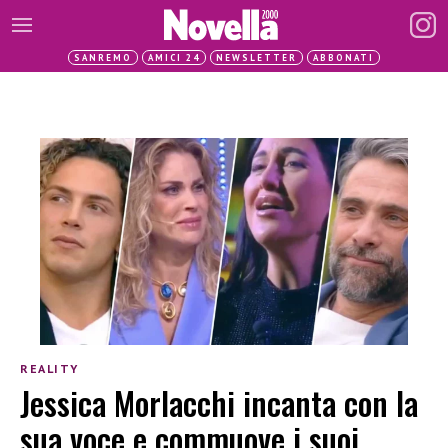
SANREMO
AMICI 24
NEWSLETTER
ABBONATI
REALITY
Jessica Morlacchi incanta con la
sua voce e commuove i suoi