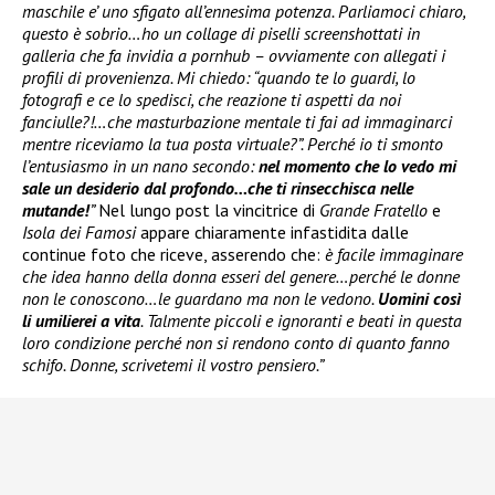
maschile e’ uno sfigato all’ennesima potenza. Parliamoci chiaro,
questo è sobrio…ho un collage di piselli screenshottati in
galleria che fa invidia a pornhub – ovviamente con allegati i
profili di provenienza. Mi chiedo: “quando te lo guardi, lo
fotografi e ce lo spedisci, che reazione ti aspetti da noi
fanciulle?!…che masturbazione mentale ti fai ad immaginarci
mentre riceviamo la tua posta virtuale?”. Perché io ti smonto
l’entusiasmo in un nano secondo:
nel momento che lo vedo mi
sale un desiderio dal profondo…che ti rinsecchisca nelle
mutande!
”
Nel lungo post la vincitrice di
Grande Fratello
e
Isola dei Famosi
appare chiaramente infastidita dalle
continue foto che riceve, asserendo che:
è facile immaginare
che idea hanno della donna esseri del genere…perché le donne
non le conoscono…le guardano ma non le vedono.
Uomini così
li umilierei a vita
. Talmente piccoli e ignoranti e beati in questa
loro condizione perché non si rendono conto di quanto fanno
schifo. Donne, scrivetemi il vostro pensiero.”