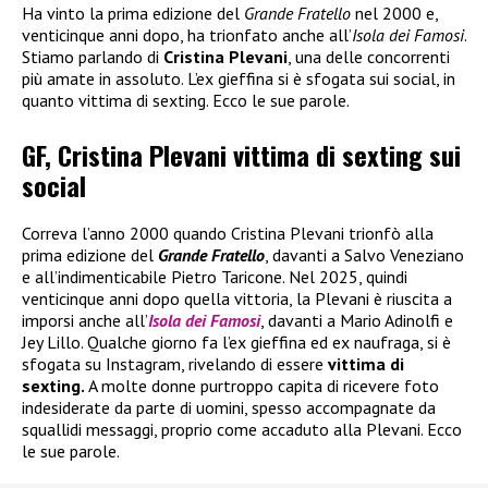
Ha vinto la prima edizione del
Grande Fratello
nel 2000 e,
venticinque anni dopo, ha trionfato anche all’
Isola dei Famosi
.
Stiamo parlando di
Cristina Plevani
, una delle concorrenti
più amate in assoluto. L’ex gieffina si è sfogata sui social, in
quanto vittima di sexting. Ecco le sue parole.
GF, Cristina Plevani vittima di sexting sui
social
Correva l’anno 2000 quando Cristina Plevani trionfò alla
prima edizione del
Grande Fratello
, davanti a Salvo Veneziano
e all’indimenticabile Pietro Taricone. Nel 2025, quindi
venticinque anni dopo quella vittoria, la Plevani è riuscita a
imporsi anche all’
Isola dei Famosi
, davanti a Mario Adinolfi e
Jey Lillo. Qualche giorno fa l’ex gieffina ed ex naufraga, si è
sfogata su Instagram, rivelando di essere
vittima di
sexting.
A molte donne purtroppo capita di ricevere foto
indesiderate da parte di uomini, spesso accompagnate da
squallidi messaggi, proprio come accaduto alla Plevani. Ecco
le sue parole.