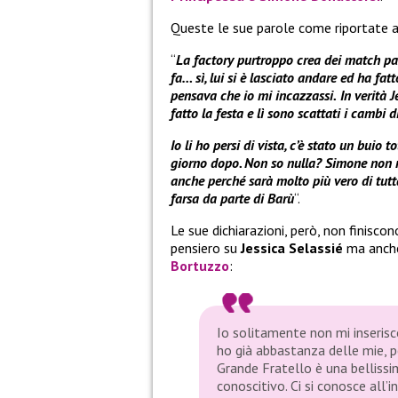
Queste le sue parole come riportate 
“
La factory purtroppo crea dei match pazz
fa… sì, lui si è lasciato andare ed ha f
pensava che io mi incazzassi.
In verità 
fatto la festa e lì sono scattati i cambi 
Io li ho persi di vista, c’è stato un buio 
giorno dopo. Non so nulla? Simone non m
anche perché sarà molto più vero di tutt
farsa da parte di Barù
“.
Le sue dichiarazioni, però, non finiscon
pensiero su
Jessica Selassié
ma anch
Bortuzzo
:
Io solitamente non mi inserisco
ho già abbastanza delle mie, pe
Grande Fratello è una bellissi
conoscitivo. Ci si conosce all’