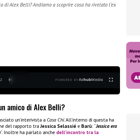
o di Alex Belli? Andiamo a scoprire cosa ha rivelato l’ex
Ad
hub
Media
/
2
POWERED BY
un amico di Alex Belli?
lasciato un’interivista a
Casa Chi
. All’interno di questa ha
che del rapporto tra
Jessica Selassié
e
Barù
: “
Jessica era
a
“. Inoltre ha parlato anche
dell’incontro tra la