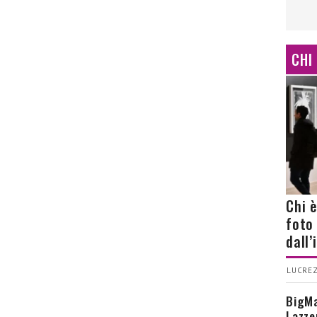
CHI
Chi 
foto
dall
LUCREZ
BigMa
Lazze