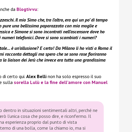
anche da
Blogtivvu
:
eschi. Il mio Simo che, tra l’altro, era qui un po’ di tempo
atto pure una bellissima paparazzata con mia moglie e
Jessica e Simone si sono incontrati nell’ascensore dove ho
di numeri telefonici. Dove si sono scambiati i numeri?
totale… è un’allusione? E certo!
Da Milano li ho visti a Roma il
i racconta dettagli ma spero che se sono rose fioriranno
a la liaison dei Jerù che invece era tutta una grandissima
o di certo qui.
Alex Belli
non ha solo espresso il suo
e sulla
sorella Lulù
e la fine dell’amore con
Manuel
 dentro in situazioni sentimentali altri, perché ne
rò l’unica cosa che posso dire, e riconfermo. Il
ma esperienza proprio dal punto di vista
interno di una bolla, come la chiamo io, ma si