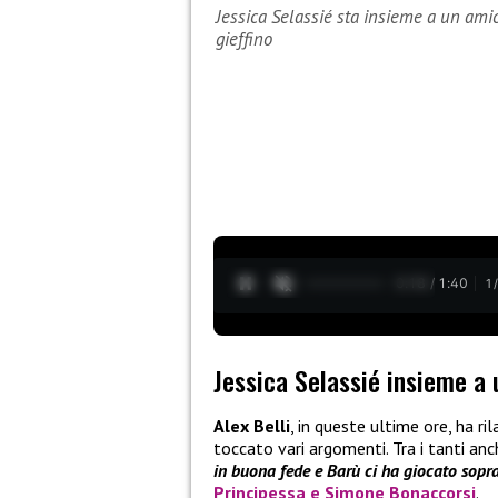
Jessica Selassié sta insieme a un amic
gieffino
0:19 / 1:40
1
Jessica Selassié insieme a 
Alex Belli
, in queste ultime ore, ha ri
toccato vari argomenti. Tra i tanti an
in buona fede e Barù ci ha giocato sopr
Principessa
e
Simone Bonaccorsi
.