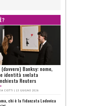
 È?
è (davvero) Banksy: nome,
 e identità svelata
’inchiesta Reuters
IA CIOTTI | 13 GIUGNO 2026
ma, chi è la fidanzata Lodovica
rini