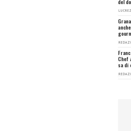
del d
LUCREZ
Grana
anche
gour
REDAZI
Franc
Chef 
sa di
REDAZI