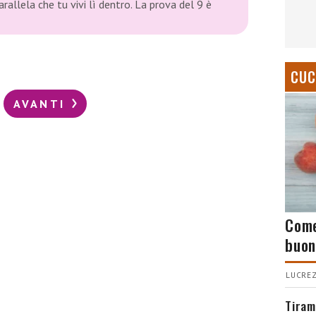
arallela che tu vivi lì dentro. La prova del 9 è
CUC
AVANTI
Come
buon
LUCREZ
Tiram