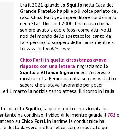
Era il 2021 quando
Jo Squillo
nella Casa del
Grande Fratello
ha più e più volte parlato del
caso
Chico Forti,
ex imprenditore condannato
negli Stati Uniti nel 2000. Una causa che ha
sempre avuto a cuore (così come altri volti
noti del mondo dello spettacolo), tanto da
fare persino lo sciopero della fame mentre si
trovava nel
reality show.
Chico Forti
in quella circostanza aveva
risposto con una lettera
, ringraziando
Jo
Squillo
e
Alfonso Signorini
per l’interesse
mostrato. La Fernesina dalla sua aveva fatto
sapere che si stava lavorando per poter
Ieri 1 marzo la notizia tanto attesa: il ritorno in Italia
i gioia di
Jo Squillo,
la quale molto emozionata ha
antante ha condiviso il video di lei mentre guarda il
TG1
e
 atteso su
Chico Forti
. In lacrime la conduttrice ha
 si è detta davvero molto felice, come mostrato qui