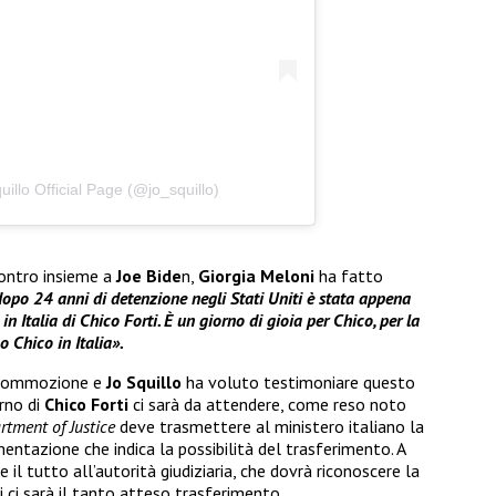
illo Official Page (@jo_squillo)
ontro insieme a
Joe Bide
n,
Giorgia Meloni
ha fatto
dopo 24 anni di detenzione negli Stati Uniti è stata appena
in Italia di Chico Forti. È un giorno di gioia per Chico, per la
o Chico in Italia».
 commozione e
Jo Squillo
ha voluto testimoniare questo
orno di
Chico Forti
ci sarà da attendere, come reso noto
rtment of Justice
deve trasmettere al ministero italiano la
ntazione che indica la possibilità del trasferimento. A
e il tutto all’autorità giudiziaria, che dovrà riconoscere la
 ci sarà il tanto atteso trasferimento.