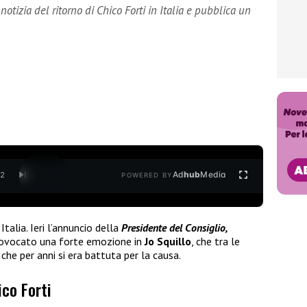
otizia del ritorno di Chico Forti in Italia e pubblica un
Ad
hub
Media
/
2
POWERED BY
Italia. Ieri l’annuncio della
Presidente del Consiglio,
rovocato una forte emozione in
Jo Squillo
, che tra le
che per anni si era battuta per la causa.
ico Forti