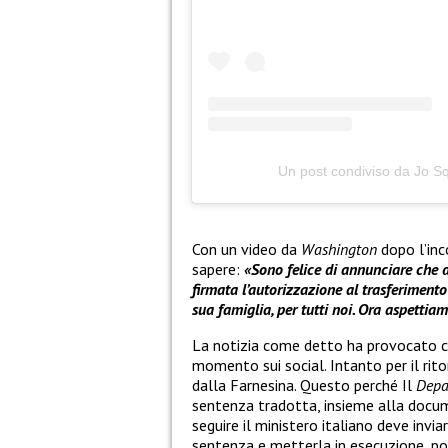
Un post condiviso da Jo Squ
Con un video da
Washington
dopo l’inc
sapere:
«Sono felice di annunciare che 
firmata l’autorizzazione al trasferimento 
sua famiglia, per tutti noi. Ora aspettiam
La notizia come detto ha provocato
momento sui social. Intanto per il rit
dalla Farnesina. Questo perché Il
Depa
sentenza tradotta, insieme alla docume
seguire il ministero italiano deve inviar
sentenza e metterla in esecuzione, poi