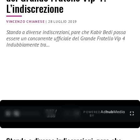
L’indiscrezione
VINCENZO CHIANESE
|
28 LUGLIO 2019
Stando a diverse indiscrezioni, pare che Kabir Bedi possa
essere un concorrente ufficiale del Grande Fratello Vip 4
Indubbiamente tra…
0:27 /
Ad
hub
Media
POWERED
1
/
2
3:35
BY