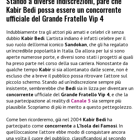
Stando a diverse indiscrezioni, pare che
Kabir Bedi possa essere un concorrente
ufficiale del Grande Fratello Vip 4
Indubbiamente tra gli attori più amati e celebri c’è senza
dubbio
Kabir Bedi
. L’artista indiano è infatti celebre per il
suo ruolo dell’ormai iconico
Sandokan
, che gli ha regalato
un’incredibile popolarità in Italia. Da allora per lui si sono
aperte numerose porte, e diversi sono stati i progetti ai quali
ha preso parte nel corso della sua carriera. Nonostante da
qualche tempo
Kabir
si sia allontanato dalle scene, non è
escluso che a breve il pubblico possa ritrovare l’attore sul
piccolo schermo. Stando ad un’indiscrezione sempre più
insistente, sembrerebbe che
Bedi
sia in lizza per diventare un
concorrente
ufficiale del
Grande Fratello Vip 4
, e che la
sua partecipazione al reality di
Canale 5
sia sempre più
plausibile. Scopriamo di più in merito a questo pettegolezzo.
Come ben ricorderemo, già nel 2004
Kabir Bedi
ha
partecipato come
concorrente
a
L’Isola dei Famosi
. In
quell’occasione l’attore ebbe modo di conquistare ancora
una volta il cuore del pubblico, classificandosi al secondo