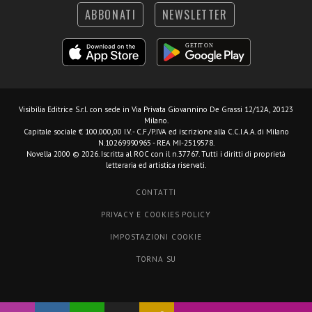
ABBONATI
NEWSLETTER
Visibilia Editrice S.r.l.
con sede in Via Privata Giovannino De Grassi 12/12A, 20123
Milano.
Capitale sociale € 100.000,00 I.V. - C.F./P.IVA ed iscrizione alla C.C.I.A.A. di Milano
N.10269990965 - REA MI-2519578.
Novella 2000 © 2026. Iscritta al ROC con il n.37767. Tutti i diritti di proprietà
letteraria ed artistica riservati.
CONTATTI
PRIVACY E COOKIES POLICY
IMPOSTAZIONI COOKIE
TORNA SU