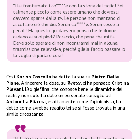
“Hai frantumato i co*****e con la storia del figlio! Sei
talmente piccolo come essere umano che dovresti
davvero sparire dalla tv. Le persone non meritano di
ascoltare ciò che dici. Sei un co*****e. Sei un cesso a
pedali! Ma questo qui davvero pensa che le donne
cadano ai suoi piedi? Poraccio, che pena che mi fa.
Deve solo sperare di non incontrarmi mai in alcuna
trasmissione televisiva, perché gliela faccio passare io
la voglia di parlare così!”
Così
Karina Cascella
ha detto la sua su
Pietro Delle
Piane.
A rincarare la dose, su
Twitter
, ci ha pensato
Cristina
Plevani
. L’ex gieffina, che conosce bene le dinamiche dei
reality, non solo ha dato un personale consiglio ad
Antonella Elia
ma, esattamente come l’opinionista, ha
detto come avrebbe reagito lei se si fosse trovata in una
simile circostanza:
“Al falò di confronto io gli darei il pc direttamente sui