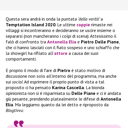
Questa sera andrà in onda la puntata
‘della verità’
a
Temptation Island 2020
. Le ultime
coppie
rimaste nei
villaggi si incontreranno e decideranno se uscire insieme o
separarsi (non mancheranno i colpi di scena). Attesissimo il
falò di confronto tra
Antonella Elia
e
Pietro Delle Piane
,
che ci hanno lasciati con il fiato sospeso e uno schiaffo che
la showgirl ha rifilato all’
attore
a causa dei suoi
comportamenti.
E proprio il modo di fare di
Pietro
è stato motivo di
discussione non solo all’interno del programma, ma anche
sui
social
. Ad esprimere il proprio punto di vista a tal
proposito ci ha pensato
Karina Cascella
. La bionda
opinionista non si è risparmiata su
Delle Piane
e ci è andata
giù pesante, prendendo platealmente le difese di
Antonella
Elia
. Ma leggiamo quanto da lei detto e riproposto da
Blogtivvu
: