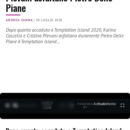
Piane
ANDREA SANNA
|
30 LUGLIO 2020
Dopo quanto accaduto a Temptation Island 2020, Karina
Cascella e Cristina Plevani asfaltano duramente Pietro Delle
Piane A Temptation Island…
0:25 /
Ad
hub
Media
POWERED
1
/
2
3:35
BY