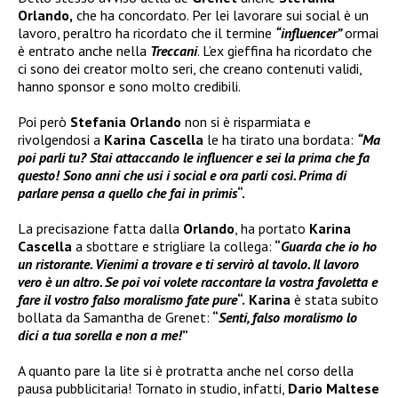
Orlando,
che ha concordato. Per lei lavorare sui social è un
lavoro, peraltro ha ricordato che il termine
“influencer”
ormai
è entrato anche nella
Treccani
. L’ex gieffina ha ricordato che
ci sono dei creator molto seri, che creano contenuti validi,
hanno sponsor e sono molto credibili.
Poi però
Stefania Orlando
non si è risparmiata e
rivolgendosi a
Karina Cascella
le ha tirato una bordata:
“Ma
poi parli tu? Stai attaccando le influencer e sei la prima che fa
questo! Sono anni che usi i social e ora parli così. Prima di
parlare pensa a quello che fai in primis
“.
La precisazione fatta dalla
Orlando
, ha portato
Karina
Cascella
a sbottare e strigliare la collega:
“
Guarda che io ho
un ristorante. Vienimi a trovare e ti servirò al tavolo. Il lavoro
vero è un altro. Se poi voi volete raccontare la vostra favoletta e
fare il vostro falso moralismo fate pure
“.
Karina
è stata subito
bollata da Samantha de Grenet:
“
Senti, falso moralismo lo
dici a tua sorella e non a me!
”
A quanto pare la lite si è protratta anche nel corso della
pausa pubblicitaria! Tornato in studio, infatti,
Dario Maltese