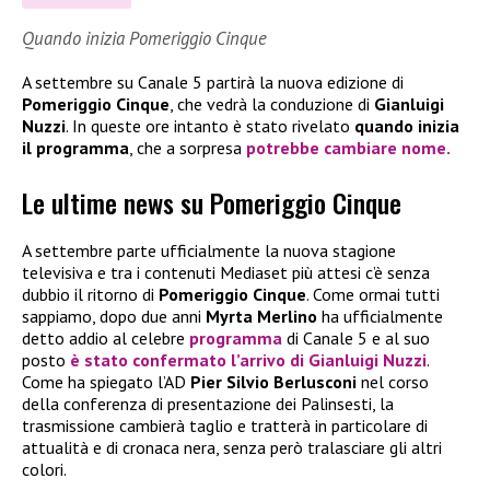
Quando inizia Pomeriggio Cinque
A settembre su Canale 5 partirà la nuova edizione di
Pomeriggio Cinque
, che vedrà la conduzione di
Gianluigi
Nuzzi
. In queste ore intanto è stato rivelato
quando inizia
il programma
, che a sorpresa
potrebbe cambiare nome
.
Le ultime news su Pomeriggio Cinque
A settembre parte ufficialmente la nuova stagione
televisiva e tra i contenuti Mediaset più attesi c’è senza
dubbio il ritorno di
Pomeriggio Cinque
. Come ormai tutti
sappiamo, dopo due anni
Myrta Merlino
ha ufficialmente
detto addio al celebre
programma
di Canale 5 e al suo
posto
è stato confermato l’arrivo di
Gianluigi Nuzzi
.
Come ha spiegato l’AD
Pier Silvio Berlusconi
nel corso
della conferenza di presentazione dei Palinsesti, la
trasmissione cambierà taglio e tratterà in particolare di
attualità e di cronaca nera, senza però tralasciare gli altri
colori.