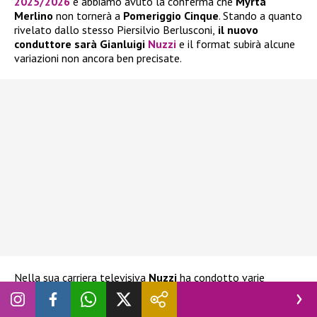
2025/2026
e abbiamo avuto la conferma che
Myrta
Merlino
non tornerà a
Pomeriggio Cinque
. Stando a quanto
rivelato dallo stesso Piersilvio Berlusconi,
il nuovo
conduttore sarà Gianluigi
Nuzzi
e il format subirà alcune
variazioni non ancora ben precisate.
Nella sua carriera televisiva
Nuzzi
ha condotto varie
trasmissioni su
Rete 4
, come per esempio
Quarto Grado
e
Segreti e delitti
. Dal 2023 è stato opinionista di
Pomeriggio