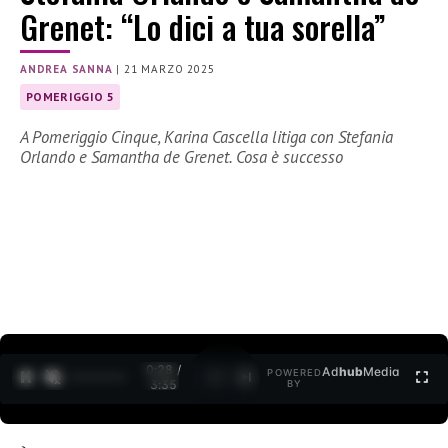
Grenet: “Lo dici a tua sorella”
ANDREA SANNA
|
21 MARZO 2025
POMERIGGIO 5
A Pomeriggio Cinque, Karina Cascella litiga con Stefania
Orlando e Samantha de Grenet. Cosa è successo
0:30 /
Ad
hub
Media
POWERED
1
/
2
3:35
BY