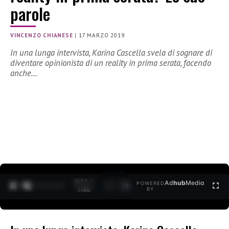
parole
VINCENZO CHIANESE
|
17 MARZO 2019
In una lunga intervista, Karina Cascella svela di sognare di
diventare opinionista di un reality in prima serata, facendo
anche…
0:12 /
Ad
hub
Media
POWERED
1
/
2
1:40
BY