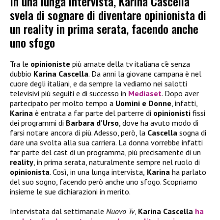
In una lunga intervista, Karina Cascella
svela di sognare di diventare opinionista di
un reality in prima serata, facendo anche
uno sfogo
Tra le
opinioniste
più amate della tv italiana c’è senza
dubbio
Karina Cascella
. Da anni la giovane campana è nel
cuore degli italiani, e da sempre la vediamo nei salotti
televisivi più seguiti e di successo in
Mediaset
. Dopo aver
partecipato per molto tempo a
Uomini e Donne
, infatti,
Karina
è entrata a far parte del parterre di
opinionisti
fissi
dei programmi di
Barbara d’Urso
, dove ha avuto modo di
farsi notare ancora di più. Adesso, però, la
Cascella
sogna di
dare una svolta alla sua carriera. La donna vorrebbe infatti
far parte del cast di un programma, più precisamente di un
reality
, in prima serata, naturalmente sempre nel ruolo di
opinionista
. Così, in una lunga intervista,
Karina
ha parlato
del suo sogno, facendo però anche uno sfogo. Scopriamo
insieme le sue dichiarazioni in merito.
Intervistata dal settimanale
Nuovo Tv
,
Karina Cascella
ha