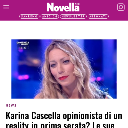
SANREMO
AMICI 24
NEWSLETTER
ABBONATI
NEWS
Karina Cascella opinionista di un
reality in prima serata? Le sue