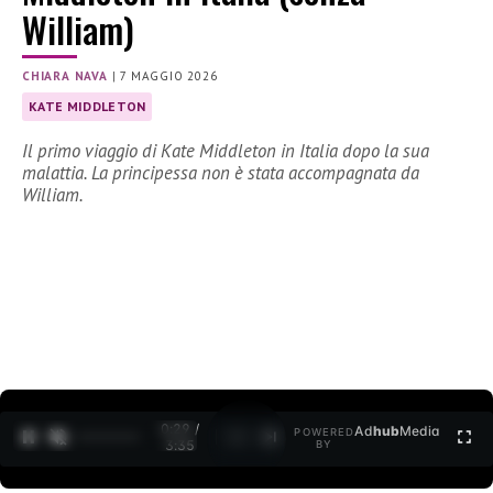
William)
CHIARA NAVA
|
7 MAGGIO 2026
KATE MIDDLETON
Il primo viaggio di Kate Middleton in Italia dopo la sua
malattia. La principessa non è stata accompagnata da
William.
0:30 /
Ad
hub
Media
POWERED
1
/
2
3:35
BY