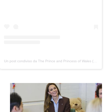
Un post condiviso da The Prince and Princess of Wales (@princeandprincessofwales)