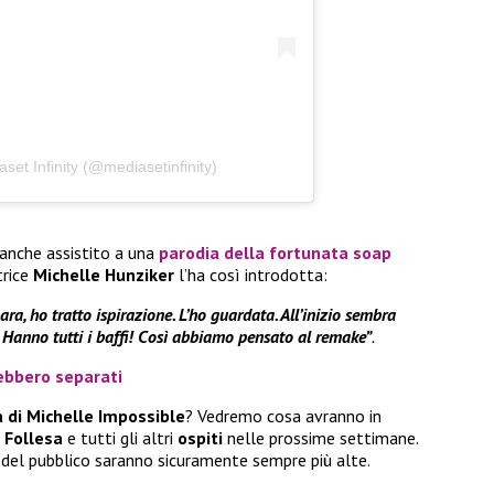
set Infinity (@mediasetinfinity)
 anche assistito a una
parodia della fortunata soap
trice
Michelle Hunziker
l’ha così introdotta:
ra, ho tratto ispirazione. L’ho guardata. All’inizio sembra
. Hanno tutti i baffi! Così abbiamo pensato al remake”
.
rebbero separati
 di Michelle Impossible
? Vedremo cosa avranno in
 Follesa
e tutti gli altri
ospiti
nelle prossime settimane.
 del pubblico saranno sicuramente sempre più alte.