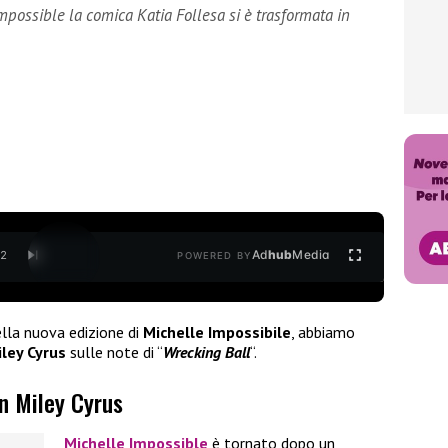
possible la comica Katia Follesa si è trasformata in
Ad
hub
Media
/
2
POWERED BY
lla nuova edizione di
Michelle Impossibile
, abbiamo
ley Cyrus
sulle note di “
Wrecking Ball
“.
in Miley Cyrus
Michelle Impossible
è tornato dopo un