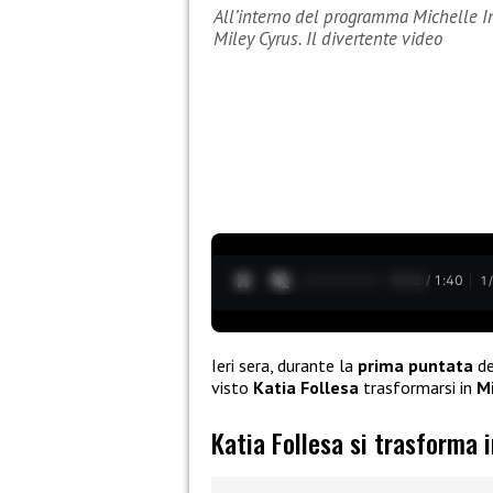
All’interno del programma Michelle Im
Miley Cyrus. Il divertente video
0:13 / 1:40
1
Ieri sera, durante la
prima puntata
de
visto
Katia Follesa
trasformarsi in
Mi
Katia Follesa si trasforma 