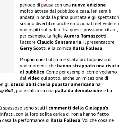
periodo di pausa con una
nuova edizione
molto attesa dal pubblico a casa. Ieri sera è
andata in onda la prima puntata e gli spettatori
si sono divertiti e anche emozionati nel vedere i
vari ospiti sul palco. Tra questi possiamo citare,
per esempio, la figlia
Aurora Ramazzotti
,
l’attore
Claudio Santamaria
, il presentatore
Gerry Scotti
e la comica
Katia Follesa
.
Proprio quest’ultima è stata protagonista di
vari momenti che
hanno strappato una risata
al pubblico
. Come per esempio, come vediamo
dal
video
qui sotto, anche un’imitazione di
on gli
stessi abiti che la popstar americana
ha
ng Ball
“, poi è salita su una
palla da demolizione
e ha
ù spassoso sono stati i
commenti della Gialappa’s
, infatti, con la loro solita carica di ironia hanno fatto
da casa la performance di
Katia Follesa
. Voi che cosa ne