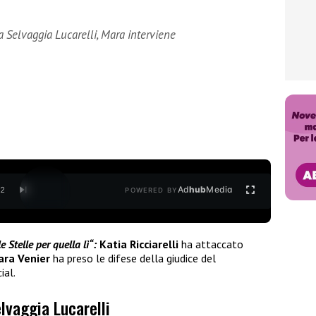
a Selvaggia Lucarelli, Mara interviene
Ad
hub
Media
/
2
POWERED BY
 Stelle per quella lì“:
Katia Ricciarelli
ha attaccato
ra Venier
ha preso le difese della giudice del
ial.
elvaggia Lucarelli