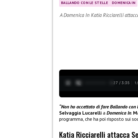
BALLANDO CON LE STELLE
DOMENICA IN
A Domenica In Katia Ricciarelli attacc
0:28 / 3:35
1
“Non ho accettato di fare Ballando con le
Selvaggia Lucarelli
a
Domenica In
.
Ma
programma, che ha poi risposto sui soc
Katia Ricciarelli attacca S