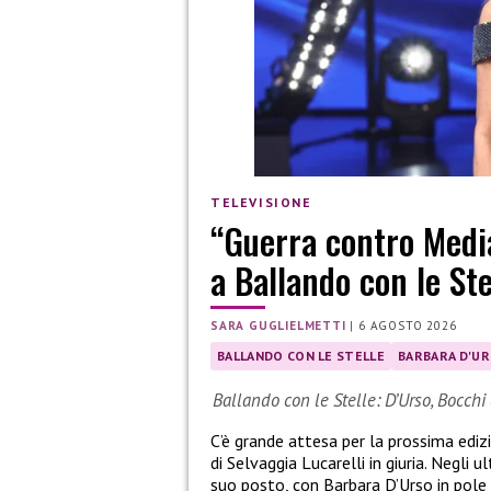
TELEVISIONE
“Guerra contro Media
a Ballando con le Ste
SARA GUGLIELMETTI
|
6 AGOSTO 2026
BALLANDO CON LE STELLE
BARBARA D'U
Ballando con le Stelle: D’Urso, Bocchi 
C’è grande attesa per la prossima ediz
di Selvaggia Lucarelli in giuria. Negli u
suo posto, con Barbara D’Urso in pole p