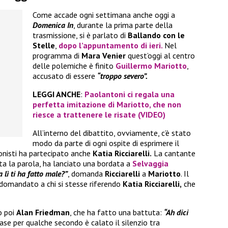
Come accade ogni settimana anche oggi a
Domenica In
, durante la prima parte della
trasmissione, si è parlato di
Ballando con le
Stelle
,
dopo l’appuntamento di ieri.
Nel
programma di
Mara Venier
quest’oggi al centro
delle polemiche è finito
Guillermo Mariotto
,
accusato di essere
“troppo severo”.
LEGGI ANCHE
:
Paolantoni ci regala una
perfetta imitazione di Mariotto, che non
riesce a trattenere le risate (VIDEO)
All’interno del dibattito, ovviamente, c’è stato
modo da parte di ogni ospite di esprimere il
ionisti ha partecipato anche
Katia Ricciarelli.
La cantante
ta la parola, ha lanciato una bordata a
Selvaggia
 lì ti ha fatto male?”
, domanda
Ricciarelli
a
Mariotto
. Il
 domandato a chi si stesse riferendo
Katia Ricciarelli,
che
o poi
Alan Friedman
, che ha fatto una battuta:
“Ah dici
se per qualche secondo è calato il silenzio tra