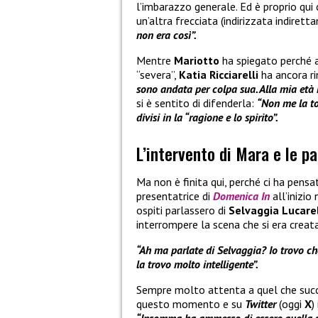
l’imbarazzo generale. Ed è proprio qui
un’altra frecciata (indirizzata indiret
non era così”.
Mentre
Mariotto
ha spiegato perché a
“severa”,
Katia Ricciarelli
ha ancora r
sono andata per colpa sua. Alla mia età 
si è sentito di difenderla:
“Non me la toc
divisi in la “ragione e lo spirito”.
L’intervento di Mara e le pa
Ma non è finita qui, perché ci ha pens
presentatrice di
Domenica In
all’inizi
ospiti parlassero di
Selvaggia Lucarel
interrompere la scena che si era creata
“Ah ma parlate di Selvaggia? Io trovo che 
la trovo molto intelligente”.
Sempre molto attenta a quel che suc
questo momento e su
Twitter
(oggi
X
)