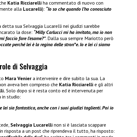
 che
Katia Ricciarelli
ha commentato di nuovo con
tamente alla
Lucarelli
):
“Io so che quando l’ho conosciuto
 detta sua Selvaggia Lucarelli nei giudizi sarebbe
incarato la dose:
“Milly Carlucci mi ha invitato, ma io non
mi faccio fare l’esame?”
. Dalla sua sempre Mariotto però
cate perché lei è la regina delle stron*e. Io e lei ci siamo
role di Selvaggia
ato
Mara Venier
a intervenire e dire subito la sua. La
o non aveva ben compreso che
Katia Ricciarelli
e gli altri
li.
Solo dopo si è resta conto ed è intervenuta per
 in studio:
lei sia fantastica, anche con i suoi giudizi taglienti. Poi io
cede,
Selvaggia Lucarelli
non si è lasciata scappare
 in risposta a un post che riprendeva il tutto, ha risposto: