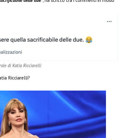
crificabile delle due”
, ha scritto tra i commenti in modo
ole di Katia Ricciarelli
tia Ricciarelli?