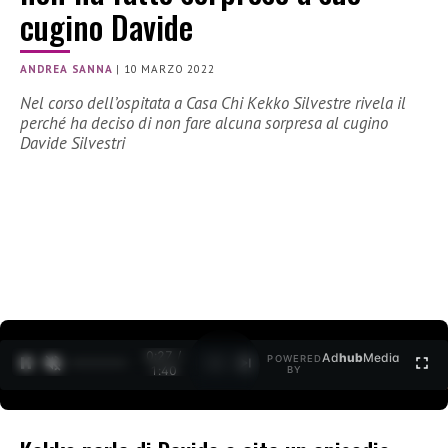
cugino Davide
ANDREA SANNA
|
10 MARZO 2022
Nel corso dell’ospitata a Casa Chi Kekko Silvestre rivela il
perché ha deciso di non fare alcuna sorpresa al cugino
Davide Silvestri
0:27 /
Ad
hub
Media
POWERED
1
/
2
1:40
BY