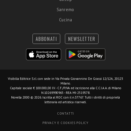
Sanremo
Cucina
ABBONATI
NEWSLETTER
Visibilia Editrice S.r.l.
con sede in Via Privata Giovannino De Grassi 12/12A, 20123
Milano.
Capitale sociale € 100.000,00 I.V. - C.F./P.IVA ed iscrizione alla C.C.I.A.A. di Milano
N.10269990965 - REA MI-2519578.
Novella 2000 © 2026. Iscritta al ROC con il n.37767. Tutti i diritti di proprietà
letteraria ed artistica riservati.
CONTATTI
PRIVACY E COOKIES POLICY