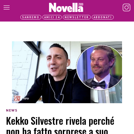
SANREMO
AMICI 24
NEWSLETTER
ABBONATI
NEWS
Kekko Silvestre rivela perché
non ha fatto sorprese a suo