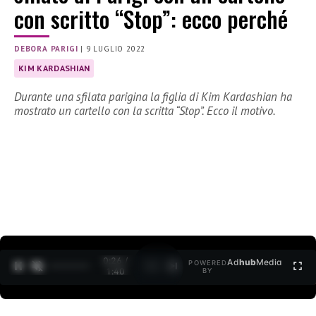
con scritto “Stop”: ecco perché
DEBORA PARIGI
|
9 LUGLIO 2022
KIM KARDASHIAN
Durante una sfilata parigina la figlia di Kim Kardashian ha
mostrato un cartello con la scritta “Stop”. Ecco il motivo.
0:26 /
Ad
hub
Media
POWERED
1
/
2
1:40
BY