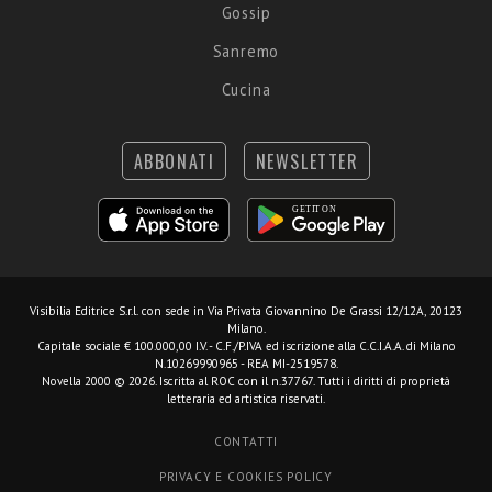
Gossip
Sanremo
Cucina
ABBONATI
NEWSLETTER
Visibilia Editrice S.r.l.
con sede in Via Privata Giovannino De Grassi 12/12A, 20123
Milano.
Capitale sociale € 100.000,00 I.V. - C.F./P.IVA ed iscrizione alla C.C.I.A.A. di Milano
N.10269990965 - REA MI-2519578.
Novella 2000 © 2026. Iscritta al ROC con il n.37767. Tutti i diritti di proprietà
letteraria ed artistica riservati.
CONTATTI
PRIVACY E COOKIES POLICY