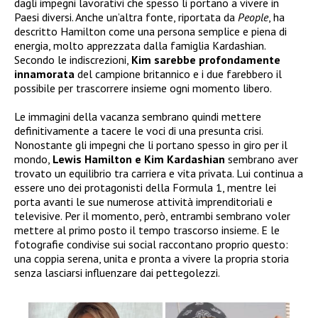
dagli impegni lavorativi che spesso li portano a vivere in
Paesi diversi. Anche un’altra fonte, riportata da
People
, ha
descritto Hamilton come una persona semplice e piena di
energia, molto apprezzata dalla famiglia Kardashian.
Secondo le indiscrezioni,
Kim sarebbe profondamente
innamorata
del campione britannico e i due farebbero il
possibile per trascorrere insieme ogni momento libero.
Le immagini della vacanza sembrano quindi mettere
definitivamente a tacere le voci di una presunta crisi.
Nonostante gli impegni che li portano spesso in giro per il
mondo,
Lewis Hamilton e Kim Kardashian
sembrano aver
trovato un equilibrio tra carriera e vita privata. Lui continua a
essere uno dei protagonisti della Formula 1, mentre lei
porta avanti le sue numerose attività imprenditoriali e
televisive. Per il momento, però, entrambi sembrano voler
mettere al primo posto il tempo trascorso insieme. E le
fotografie condivise sui social raccontano proprio questo:
una coppia serena, unita e pronta a vivere la propria storia
senza lasciarsi influenzare dai pettegolezzi.