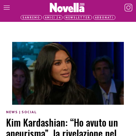
SANREMO
AMICI 24
NEWSLETTER
ABBONATI
NEWS
|
SOCIAL
Kim Kardashian: “Ho avuto un
aneurisma”, la rivelazione nel