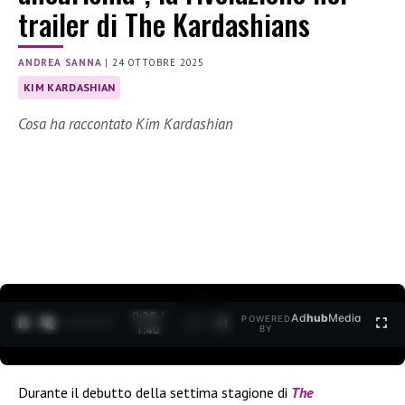
trailer di The Kardashians
ANDREA SANNA
|
24 OTTOBRE 2025
KIM KARDASHIAN
Cosa ha raccontato Kim Kardashian
0:29 /
Ad
hub
Media
POWERED
1
/
2
1:40
BY
Durante il debutto della settima stagione di
The