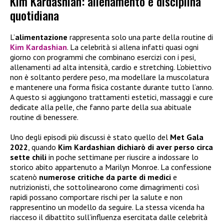
Kim Kardashian: allenamento e disciplina
quotidiana
L’
alimentazione
rappresenta solo una parte della routine di
Kim Kardashian
. La celebrità si allena infatti quasi ogni
giorno con programmi che combinano esercizi con i pesi,
allenamenti ad alta intensità, cardio e stretching. L’obiettivo
non è soltanto perdere peso, ma modellare la muscolatura
e mantenere una forma fisica costante durante tutto l’anno.
A questo si aggiungono trattamenti estetici, massaggi e cure
dedicate alla pelle, che fanno parte della sua abituale
routine di benessere.
Uno degli episodi più discussi è stato quello del
Met Gala
2022
, quando
Kim Kardashian dichiarò di aver perso circa
sette chili
in poche settimane per riuscire a indossare lo
storico abito appartenuto a Marilyn Monroe. La confessione
scatenò
numerose critiche da parte di medici
e
nutrizionisti, che sottolinearono come dimagrimenti così
rapidi possano comportare rischi per la salute e non
rappresentino un modello da seguire. La stessa vicenda ha
riacceso il dibattito sull’influenza esercitata dalle celebrità