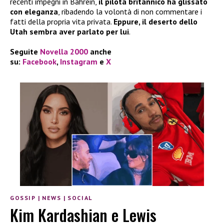
recenti impegni in Bahrein,
il pilota britannico ha glissato
con eleganza
, ribadendo la volontà di non commentare i
fatti della propria vita privata.
Eppure, il deserto dello
Utah sembra aver parlato per lui
.
Seguite
Novella 2000
anche
su:
Facebook
,
Instagram
e
X
GOSSIP
|
NEWS
|
SOCIAL
Kim Kardashian e Lewis