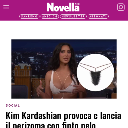
SANREMO
AMICI 24
NEWSLETTER
ABBONATI
SOCIAL
Kim Kardashian provoca e lancia
il perizoma con finto pelo