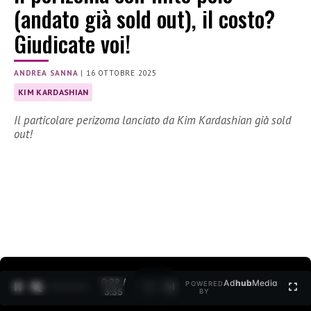
(andato già sold out), il costo?
Giudicate voi!
ANDREA SANNA
|
16 OTTOBRE 2025
KIM KARDASHIAN
Il particolare perizoma lanciato da Kim Kardashian già sold
out!
0:30 /
Ad
hub
Media
POWERED
1
/
2
3:35
BY