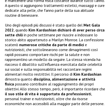
e mantenere una forma fisica costante durante tutto l’anno.
A questo si aggiungono trattamenti estetici, massaggi e cure
dedicate alla pelle, che fanno parte della sua abituale
routine di benessere.
Uno degli episodi più discussi è stato quello del
Met Gala
2022
, quando
Kim Kardashian dichiarò di aver perso circa
sette chili
in poche settimane per riuscire a indossare lo
storico abito appartenuto a Marilyn Monroe. La confessione
scatenò
numerose critiche da parte di medici
e
nutrizionisti, che sottolinearono come dimagrimenti così
rapidi possano comportare rischi per la salute e non
rappresentino un modello da seguire. La stessa vicenda ha
riacceso il dibattito sull’influenza esercitata dalle celebrità
sui social e sulla responsabilità nel raccontare regimi
alimentari molto restrittivi. Il percorso di
Kim Kardashian
dimostra quanto
disciplina, alimentazione e attività
fisica
possano contribuire al raggiungimento dei propri
obiettivi. Allo stesso tempo, però, è importante ricordare che
il suo stile di vita è supportato da professionisti
,
personal trainer e nutrizionisti, oltre che da risorse
economiche non accessibili alla maggior parte delle persone.