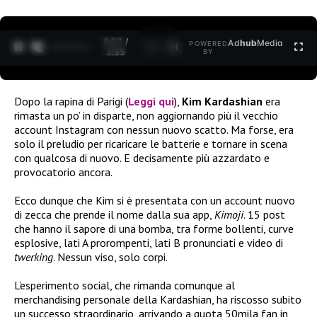
0:27 /
Ad
hub
Media
POWERED
1
/
2
3:35
BY
Dopo la rapina di Parigi (
Leggi qui
),
Kim Kardashian
era
rimasta un po’ in disparte, non aggiornando più il vecchio
account Instagram con nessun nuovo scatto. Ma forse, era
solo il preludio per ricaricare le batterie e tornare in scena
con qualcosa di nuovo. E decisamente più azzardato e
provocatorio ancora.
Ecco dunque che Kim si è presentata con un account nuovo
di zecca che prende il nome dalla sua app,
Kimoji
. 15 post
che hanno il sapore di una bomba, tra forme bollenti, curve
esplosive, lati A prorompenti, lati B pronunciati e video di
twerking
. Nessun viso, solo corpi.
L’esperimento social, che rimanda comunque al
merchandising personale della Kardashian, ha riscosso subito
un successo straordinario, arrivando a quota 50mila fan in