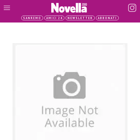
SANREMO
AMICI 24
NEWSLETTER
ABBONATI