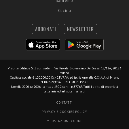
Sanremo
Cucina
ABBONATI
NEWSLETTER
Visibilia Editrice S.r.l.
con sede in Via Privata Giovannino De Grassi 12/12A, 20123
Milano.
Capitale sociale € 100.000,00 I.V. - C.F./P.IVA ed iscrizione alla C.C.I.A.A. di Milano
N.10269990965 - REA MI-2519578.
Novella 2000 © 2026. Iscritta al ROC con il n.37767. Tutti i diritti di proprietà
letteraria ed artistica riservati.
CONTATTI
PRIVACY E COOKIES POLICY
IMPOSTAZIONI COOKIE