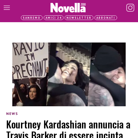
SANREMO
AMICI 24
NEWSLETTER
ABBONATI
NEWS
Kourtney Kardashian annuncia a
Travis Barker di essere incinta