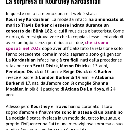
La sorpresa di Kourtney Kardashian
In queste ore a fare emozionare il web è stata
Kourtney Kardashian
. La modella infatti
ha annunciato al
marito Travis Barker di essere incinta durante un
concerto dei Blink 182
, di cui il musicista è batterista. Come
è noto, da mesi girava voce che la coppia stesse tentando di
avere un figlio, senza però riuscirci. I due,
che si sono
sposati nel 2022
dopo aver ufficializzato la relazione solo
l’anno precedente, come in molti sapranno sono già genitori.
La
Kardashian
infatti ha già
tre figli
, nati dalla precedente
relazione con
Scott Disick
,
Mason Disick
di 13 anni,
Penelope Disick
di 10 anni e
Reign Disick
di 8.
Barker
invece è padre di
Landon Barker
di 19 anni, e
Alabama
Barker
di 17, nati dall’amore con l’ex moglie
Shanna
Moakler
. In più è il patrigno di
Atiana De La Hoya
, di 24
anni.
Adesso però
Kourtney
e
Travis
hanno coronato il loro
sogno d’amore e finalmente
sono in attesa di un bambino
.
La notizia è stata rivelata in un modo del tutto inusuale, e
proprio l’influencer ha fatto una meravigliosa sorpresa a suo
marito. Andiamo a vedere cosa è accaduto.