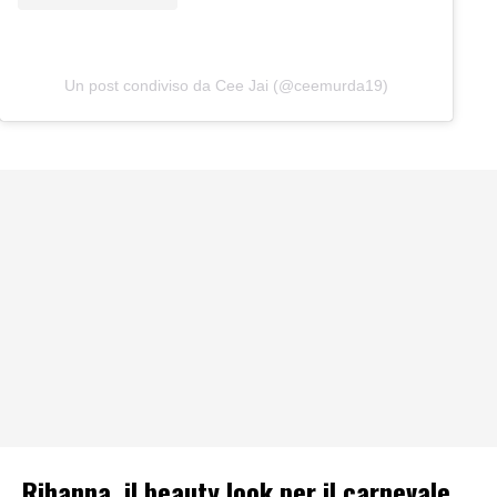
Un post condiviso da Cee Jai (@ceemurda19)
Rihanna, il beauty look per il carnevale