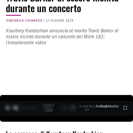
durante un concerto
VINCENZO CHIANESE
|
17 GIUGNO 2023
Kourtney Kardashian annuncia al marito Travis Barker di
essere incinta durante un concerto dei Blink 182:
l’emozionante video
0:30 /
Ad
hub
Media
POWERED
1
/
2
3:35
BY