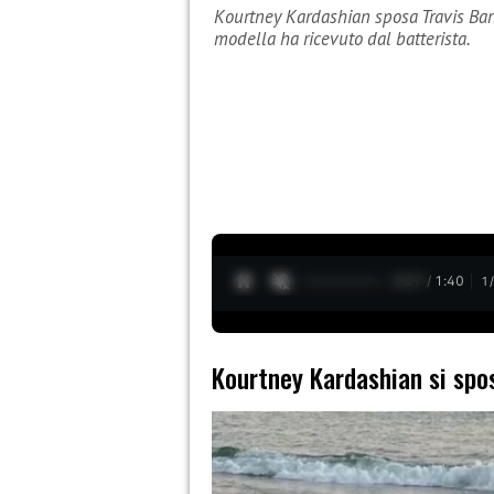
Kourtney Kardashian sposa Travis Bark
modella ha ricevuto dal batterista.
0:29 / 1:40
1
Kourtney Kardashian si spo