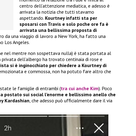
centro dell’attenzione mediatica, e adesso è
arrivata la notizia che tutti stavamo
aspettando.
Kourtney infatti sta per
sposarsi con Travis e solo poche ore fa è
arrivata una bellissima proposta di
entro da una viaggio di lavoro a New York, ha fatto una
no Los Angeles.
e nel mentre non sospettava nulla) è stata portata al
 privata dell’albergo ha trovato centinaia di rose e
rista si è inginocchiato per chiedere a Kourtney di
, emozionata e commossa, non ha potuto fare altro che
tate le famiglie di entrambi (
tra cui anche
Kim
). Poco
a postato sui social l’enorme e bellissimo anello che
ey Kardashian
, che adesso può ufficialmente dare il via