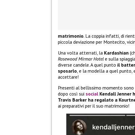
matrimonio
. La coppia infatti, di ri
piccola deviazione per Montecito, vici
Una volta atterrati, la
Kardashian
(ch
Rosewood Mirmar Hotel
e sulla spiaggia
diverse candele. A quel punto
il batte
sposarlo
, e la modella a quel punto
accettare!
Presenti al bellissimo momento sono s
dopo così sui
social
Kendall Jenner h
Travis Barker ha regalato a Kourtn
ai preparativi per il suo matrimonio!