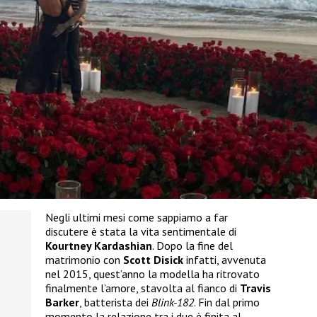
Negli ultimi mesi come sappiamo a far
discutere è stata la vita sentimentale di
Kourtney Kardashian
. Dopo la fine del
matrimonio con
Scott Disick
infatti, avvenuta
nel 2015, quest’anno la modella ha ritrovato
finalmente l’amore, stavolta al fianco di
Travis
Barker
, batterista dei
Blink-182
. Fin dal primo
momento la relazione tra i due è finita al