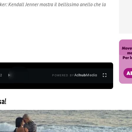
er: Kendall Jenner mostra il bellissimo anello che la
Ad
hub
Media
/
2
POWERED BY
sa!