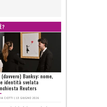
 È?
è (davvero) Banksy: nome,
 e identità svelata
’inchiesta Reuters
IA CIOTTI | 13 GIUGNO 2026