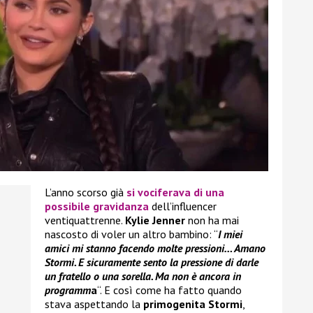
L’anno scorso già
si vociferava di una
possibile gravidanza
dell’influencer
ventiquattrenne.
Kylie Jenner
non ha mai
nascosto di voler un altro bambino: “
I miei
amici mi stanno facendo molte pressioni… Amano
Stormi. E sicuramente sento la pressione di darle
un fratello o una sorella. Ma non è ancora in
programm
a
“. E così come ha fatto quando
stava aspettando la
primogenita Stormi
,