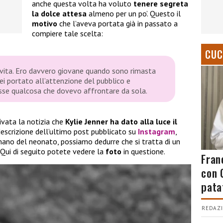
anche questa volta ha voluto
tenere segreta
la dolce attesa
almeno per un po’. Questo il
motivo
che l’aveva portata già in passato a
compiere tale scelta:
CUC
vita. Ero davvero giovane quando sono rimasta
ei portato all’attenzione del pubblico e
fosse qualcosa che dovevo affrontare da sola.
ivata la notizia che
Kylie Jenner ha dato alla luce il
descrizione dell’ultimo post pubblicato su
Instagram
,
 mano del neonato, possiamo dedurre che si tratta di un
. Qui di seguito potete vedere la
foto
in questione.
Fran
con 
pata
REDAZI