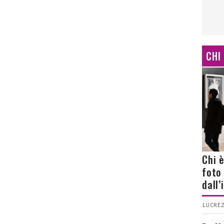
CHI
Chi 
foto
dall
LUCREZ