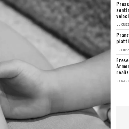
Press
senti
veloci
LUCREZ
Pranz
piatt
LUCREZ
Fresel
Armon
reali
REDAZI