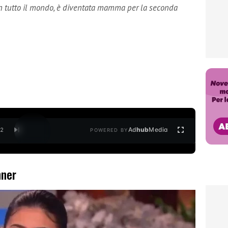
 in tutto il mondo, è diventata mamma per la seconda
Ad
hub
Media
/
2
POWERED BY
nner