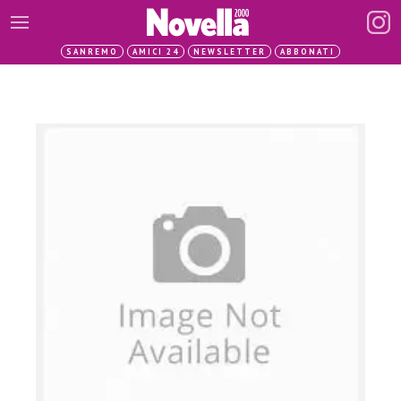
SANREMO
AMICI 24
NEWSLETTER
ABBONATI