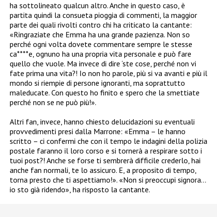
ha sottolineato qualcun altro. Anche in questo caso, è
partita quindi la consueta pioggia di commenti, la maggior
parte dei quali rivolti contro chi ha criticato la cantante:
«Ringraziate che Emma ha una grande pazienza. Non so
perché ogni volta dovete commentare sempre le stesse
ca****e, ognuno ha una propria vita personale e può fare
quello che vuole. Ma invece di dire ‘ste cose, perché non vi
fate prima una vita?! Io non ho parole, più si va avanti e più il
mondo si riempie di persone ignoranti, ma soprattutto
maleducate. Con questo ho finito e spero che la smettiate
perché non se ne può più!».
Altri fan, invece, hanno chiesto delucidazioni su eventuali
provvedimenti presi dalla Marrone: «Emma – le hanno
scritto – ci confermi che con il tempo le indagini della polizia
postale faranno il loro corso e si tornerà a respirare sotto i
tuoi post?! Anche se forse ti sembrerà difficile crederlo, hai
anche fan normali, te lo assicuro. E, a proposito di tempo,
torna presto che ti aspettiamo!». «Non si preoccupi signora…
io sto già ridendo», ha risposto la cantante.