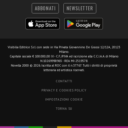
ABBONATI
NEWSLETTER
Visibilia Editrice S.r.l.
con sede in Via Privata Giovannino De Grassi 12/12A, 20123
Milano.
Capitale sociale € 100.000,00 I.V. - C.F./P.IVA ed iscrizione alla C.C.I.A.A. di Milano
N.10269990965 - REA MI-2519578.
Novella 2000 © 2026. Iscritta al ROC con il n.37767. Tutti i diritti di proprietà
letteraria ed artistica riservati.
CONTATTI
PRIVACY E COOKIES POLICY
IMPOSTAZIONI COOKIE
TORNA SU