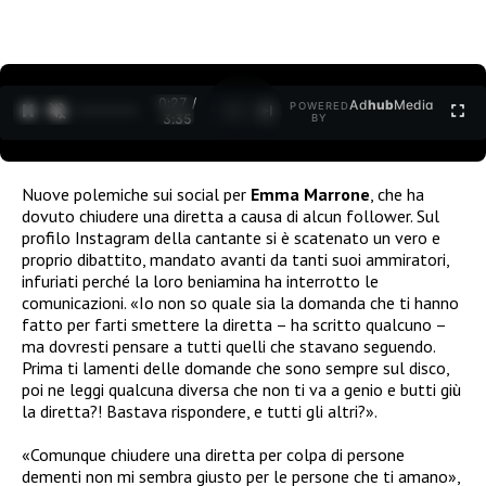
0:27 /
Ad
hub
Media
POWERED
1
/
2
3:35
BY
Nuove polemiche sui social per
Emma Marrone
, che ha
dovuto chiudere una diretta a causa di alcun follower. Sul
profilo Instagram della cantante si è scatenato un vero e
proprio dibattito, mandato avanti da tanti suoi ammiratori,
infuriati perché la loro beniamina ha interrotto le
comunicazioni. «Io non so quale sia la domanda che ti hanno
fatto per farti smettere la diretta – ha scritto qualcuno –
ma dovresti pensare a tutti quelli che stavano seguendo.
Prima ti lamenti delle domande che sono sempre sul disco,
poi ne leggi qualcuna diversa che non ti va a genio e butti giù
la diretta?! Bastava rispondere, e tutti gli altri?».
«Comunque chiudere una diretta per colpa di persone
dementi non mi sembra giusto per le persone che ti amano»,