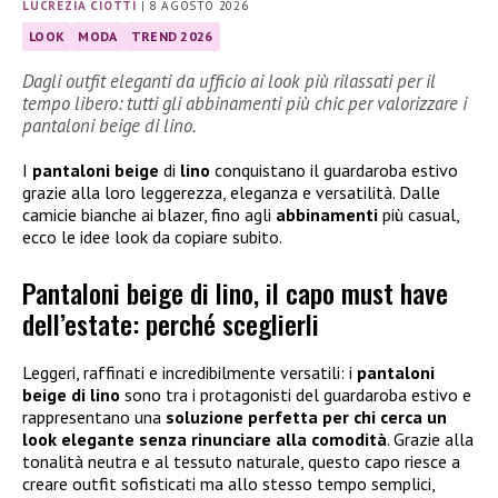
LUCREZIA CIOTTI
|
8 AGOSTO 2026
LOOK
MODA
TREND 2026
Dagli outfit eleganti da ufficio ai look più rilassati per il
tempo libero: tutti gli abbinamenti più chic per valorizzare i
pantaloni beige di lino.
I
pantaloni beige
di
lino
conquistano il guardaroba estivo
grazie alla loro leggerezza, eleganza e versatilità. Dalle
camicie bianche ai blazer, fino agli
abbinamenti
più casual,
ecco le idee look da copiare subito.
Pantaloni beige di lino, il capo must have
dell’estate: perché sceglierli
Leggeri, raffinati e incredibilmente versatili: i
pantaloni
beige di lino
sono tra i protagonisti del guardaroba estivo e
rappresentano una
soluzione perfetta per chi cerca un
look elegante senza rinunciare alla comodità
. Grazie alla
tonalità neutra e al tessuto naturale, questo capo riesce a
creare outfit sofisticati ma allo stesso tempo semplici,