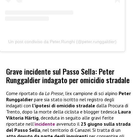
Un post condiviso da Peter.Runghi (@peter.runggaldier)
Grave incidente sul Passo Sella: Peter
Runggaldier indagato per omicidio stradale
Come riportato da
La Presse
, l’ex campione di sci alpino
Peter
Runggaldier
pare sia stato iscritto nel registro degli
indagati con
l’ipotesi di omicidio stradale
dalla Procura di
Trento, dopo la morte della ciclista e blogger tedesca
Laura
Viktoria Härtig
, deceduta in seguito alle gravi ferite
riportate nell’
incidente
avvenuto il
23 giugno sulla strada
del Passo Sella
, nel territorio di Canazei. Si tratta di un
atto dovuto da parte degli inquirenti
per consentire gli