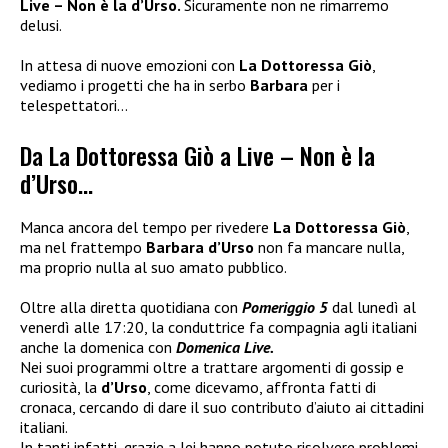
Live – Non è la d’Urso.
Sicuramente non ne rimarremo
delusi.
In attesa di nuove emozioni con
La Dottoressa Giò
,
vediamo i progetti che ha in serbo
Barbara
per i
telespettatori…
Da La Dottoressa Giò a Live – Non è la
d’Urso…
Manca ancora del tempo per rivedere
La Dottoressa Giò
,
ma nel frattempo
Barbara d’Urso
non fa mancare nulla,
ma proprio nulla al suo amato pubblico.
Oltre alla diretta quotidiana con
Pomeriggio 5
dal lunedì al
venerdì alle 17:20, la conduttrice fa compagnia agli italiani
anche la domenica con
Domenica Live.
Nei suoi programmi oltre a trattare argomenti di gossip e
curiosità, la
d’Urso
, come dicevamo, affronta fatti di
cronaca, cercando di dare il suo contributo d’aiuto ai cittadini
italiani.
In tanti infatti, grazie a lei hanno potuto risolvere problemi