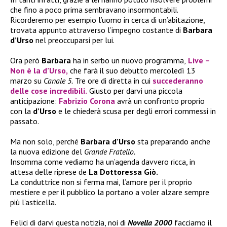
che fino a poco prima sembravano insormontabili.
Ricorderemo per esempio l’uomo in cerca di un’abitazione,
trovata appunto attraverso l’impegno costante di
Barbara
d’Urso
nel preoccuparsi per lui.
Ora però
Barbara
ha in serbo un nuovo programma,
Live –
Non è la d’Urso
,
che farà il suo debutto mercoledì 13
marzo su
Canale 5.
Tre ore di diretta in cui
succederanno
delle cose incredibili.
Giusto per darvi una piccola
anticipazione:
Fabrizio Corona
avrà un confronto proprio
con la
d’Urso
e le chiederà scusa per degli errori commessi in
passato.
Ma non solo, perché
Barbara d’Urso
sta preparando anche
la nuova edizione del
Grande Fratello.
Insomma come vediamo ha un’agenda davvero ricca, in
attesa delle riprese de
La Dottoressa Giò.
La conduttrice non si ferma mai, l’amore per il proprio
mestiere e per il pubblico la portano a voler alzare sempre
più l’asticella.
Felici di darvi questa notizia, noi di
Novella 2000
facciamo il