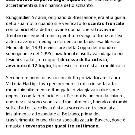
accertamenti sulla dinamica dello schianto.
Runggaldier, 57 anni, originario di Bressanone, era alla guida
della sua moto quando si è verificato lo
scontro frontale
con la bicicletta della giovane donna, che si trovava in
Trentino insieme al marito per il loro viaggio di nozze. L’ex
atleta azzurro, medaglia d’argento nella discesa libera ai
Mondiali del 1991 e vincitore della Coppa del mondo di
supergigante nel 1995, inizialmente risultava indagato per
lesioni stradali, ma dopo il
decesso della ciclista
,
avvenuto il 12 luglio
, l’ipotesi di reato è stata modificata.
Secondo le prime ricostruzioni della polizia locale, Laura
Viktoria Härtig stava percorrendo il tratto in sella alla
mountain bike mentre Runggaldier viaggiava in direzione
opposta con la motocicletta. Per motivi ancora da chiarire, i
due mezzi si sono scontrati frontalmente, finendo entrambi
sull’asfalto. La ciclista è stata soccorsa e trasportata
inizialmente all’ospedale di Bolzano, prima del
trasferimento in una clinica specializzata in Baviera, dove è
rimasta
ricoverata per quasi tre settimane
.