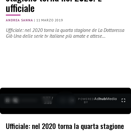
ufficiale
ANDREA SANNA
|
11 MARZO 2019
Ufficiale: nel 2020 torna la quarta stagione de La Dottoressa
Giò Una delle serie tv italiane più amate e attese…
0:29 /
Ad
hub
Media
POWERED
1
/
2
3:35
BY
Ufficiale: nel 2020 torna la quarta stagione