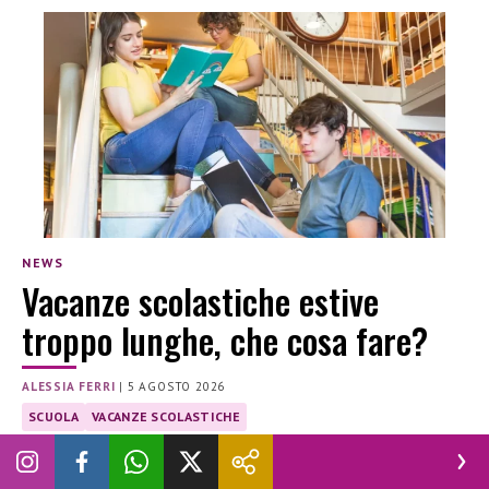
NEWS
Vacanze scolastiche estive
troppo lunghe, che cosa fare?
ALESSIA FERRI
|
5 AGOSTO 2026
SCUOLA
VACANZE SCOLASTICHE
Francesca Fiore e Sarah Malnerich, le menti dietro il progetto
satirico ma non troppo “mammadimerda”, sostengono che 91