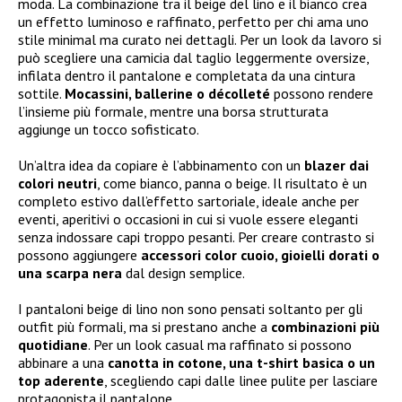
moda. La combinazione tra il beige del lino e il bianco crea
un effetto luminoso e raffinato, perfetto per chi ama uno
stile minimal ma curato nei dettagli. Per un look da lavoro si
può scegliere una camicia dal taglio leggermente oversize,
infilata dentro il pantalone e completata da una cintura
sottile.
Mocassini, ballerine o décolleté
possono rendere
l’insieme più formale, mentre una borsa strutturata
aggiunge un tocco sofisticato.
Un’altra idea da copiare è l’abbinamento con un
blazer dai
colori neutri
, come bianco, panna o beige. Il risultato è un
completo estivo dall’effetto sartoriale, ideale anche per
eventi, aperitivi o occasioni in cui si vuole essere eleganti
senza indossare capi troppo pesanti. Per creare contrasto si
possono aggiungere
accessori color cuoio, gioielli dorati o
una scarpa nera
dal design semplice.
I pantaloni beige di lino non sono pensati soltanto per gli
outfit più formali, ma si prestano anche a
combinazioni più
quotidiane
. Per un look casual ma raffinato si possono
abbinare a una
canotta in cotone, una t-shirt basica o un
top aderente
, scegliendo capi dalle linee pulite per lasciare
protagonista il pantalone.