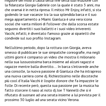
migliore dei modi a causa della fine della sua relazione con
la fidanzata Giorgia Gabriele con la quale è stato 3 anni, ma
che oramai è in netta ripresa. Il mitico Mr Enjoy, infatti, si sta
godendo le sue vacanze tra la sua splendida barca e il suo
mega appartamento a Miami. Gianluca è una vera icona
social che vanta milioni di follower che dalla scorsa estate
seguono divertiti i suoi balletti e i suoi video irriverenti.
Vacchi, infatti, è diventato famoso grazie ai siparietti che
condivide sul suo profilo Instagram.
Nell’ultimo periodo, dopo la rottura con Giorgia, aveva
smesso di pubblicare le sue simpatiche coreografie, ma negli
ultimi giorni è comparso un video che mostra il milionario
nella sua lussuosissima barca insieme ad alcuni ragazzi e
ragazze mentre balla divertito…. In barca s’intravede anche
una consolle, la nuova passione di Gianluca che ha intrapreso
una nuova carriera come dj. Richiestissimo nelle discoteche
più cool d’Italia Vacchi è l’ospite d’onore che fa impazzire le
folle. Di recente però, questa sua passione per la musica ha
fatto storcere il naso al noto dj
Joe T Vannelli che si è
rifiutato di suonare ad una serata insieme a lui prevista per il
prossimo 30 luglio ad una serata vicino Verona.