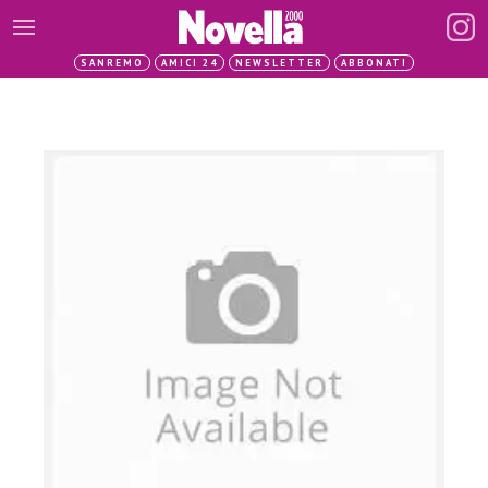
SANREMO
AMICI 24
NEWSLETTER
ABBONATI