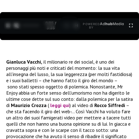
0:07 /
Ad
hub
Media
POWERED
1
/
2
3:35
BY
Gianluca Vacchi,
il milionario re dei social, è uno dei
personaggi più noti e criticati del momento: la sua vita
all’insegna del lusso, la sua leggerezza (per molti fastidiosa)
e i suoi balletti – che hanno fatto il giro del mondo –
sono stati spesso oggetto di polemica. Nonostante, Mr
Enjoy abbia un forte senso dell’umorismo non ha digerito le
ultime cose dette sul suo conto: dalla polemica per la satira
di
Maurizio Crozza
(
leggi qui
) al video di
Rocco Siffredi
–
che sta facendo il giro del web-… Così Vacchi ha voluto fare
un altro dei suoi famigerati video per mettere a tacere tutti
quelli che non hanno una buona opinione su di lui. In giacca e
cravatta sopra e con le scarpe con il tacco sotto: una
provocazione che ha avuto il senso di ribadire il significato