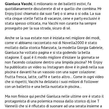
Gianluca Vacchi
, il milionario re dei balletti estivi, fa
quotidianamente discuterete di sé e quello che combina. Mr
Enjoy (così chiamato dai suoi fan) o si ama o si odia. La sua
vita cinque stelle fatta di vacanze, cene e party esclusivi è
stata spesso criticata, ma Vacchi non curante ha sempre
proseguito per la sua strada, sicuro di sé.
Anche se la sua estate non è iniziata nel migliore dei modi,
come vi abbiamo raccontato noi di Novella2000 è stato
mollato dalla storica fidanzata, la modella Giorgia Gabriele,
Gianluca ha voltato pagina e si sta godendo la bella
stagione. E qual è il modo migliore d’iniziare la giornata se
non facendo colazione dentro una limpida piscina? Mr Enjoy
ha pubblicato un video su Instagram dove è in piedi nella sua
piscina e davanti ha un vassoio con una super colazione:
frutta fresca, latte, caffè e tanto altro… Come in ogni video
che si rispetti, Vacchi ha deliziato i suoi milioni di follower
con un balletto e una bella nuotata in piscina…
Ma non finisce qui perché Gianluca nelle ultime ore è stato il
protagonista di una polemica mossa dallo storico dj Joe T
Vannelli che si è rifiutato di suonare ad una serata insieme a