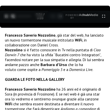
0:26 /
Ad
hub
Media
POWERED
1
/
2
3:35
BY
Francesco Saverio Nozzolino
, già star del web, ha lanciato
un nuovo tormentone musicale intitolato
WiFi
, in
collaborazione con Daniel Cross.
Nozzolino
si è fatto conoscere in Tv nella puntata di
Ciao
Darwin 7
che ha visto la sfida “Bucatini contro Integratori”,
facendosi notare per la sua simpatia e allegria. Di lui sembra
andarne pazzo anche
Barbara d’Urso
che lo ha
voluto come ospite a
Pomeriggio 5
e a
Domenica Live.
GUARDA LE FOTO NELLA GALLERY
Francesco Saverio Nozzolino
ha 26 anni ed è originario di
Sora (in provincia di Frosinone). E se nel web è già una star
ora lo vedremo e sentiremo ovunque grazie alla canzone
WiFi
che sembra essere destinata a diventare il nuovo
tormentone che farà dimenticare
Andiamo a comandare
di