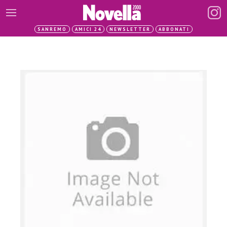
SANREMO
AMICI 24
NEWSLETTER
ABBONATI