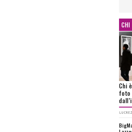
CHI
Chi 
foto
dall
LUCREZ
BigMa
Lazze