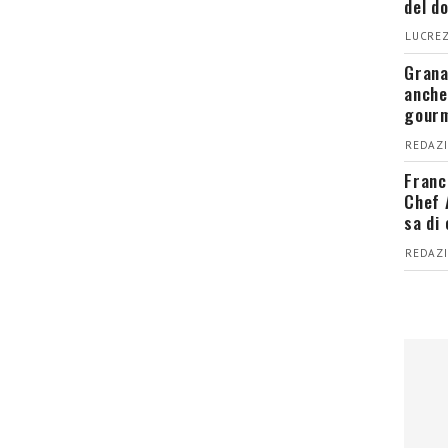
del d
LUCREZ
Grana
anche
gour
REDAZI
Franc
Chef 
sa di
REDAZI