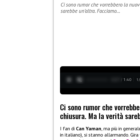
Ci sono rumor che vorrebbero la nuova
sarebbe un’altra. Facciamo…
0:28 / 1:40
1
Ci sono rumor che vorrebber
chiusura. Ma la verità sareb
I fan di
Can Yaman
, ma più in general
in italiano), si stanno allarmando. Gira 