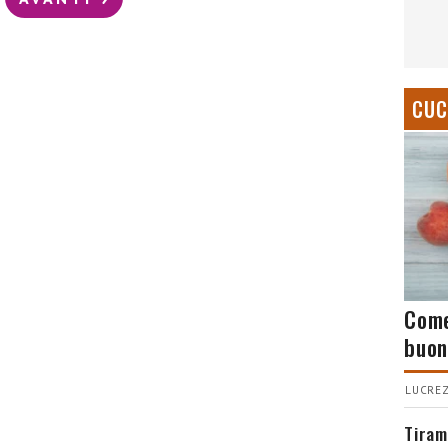
CUC
Come
buon
LUCREZ
Tiram