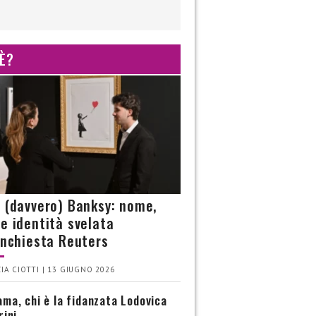
 È?
è (davvero) Banksy: nome,
 e identità svelata
’inchiesta Reuters
IA CIOTTI | 13 GIUGNO 2026
ma, chi è la fidanzata Lodovica
rini