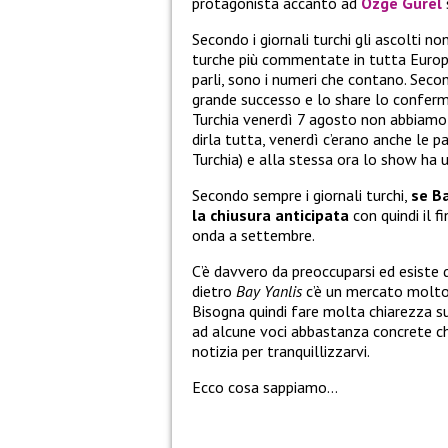
protagonista accanto ad
Ozge Gurel
Secondo i giornali turchi gli ascolti n
turche più commentate in tutta Europ
parli, sono i numeri che contano. Secon
grande successo e lo share lo conferma
Turchia venerdì 7 agosto non abbiamo r
dirla tutta, venerdì c’erano anche le 
Turchia) e alla stessa ora lo show ha
Secondo sempre i giornali turchi,
se Ba
la chiusura anticipata
con quindi il 
onda a settembre.
C’è davvero da preoccuparsi ed esiste
dietro
Bay Yanlis
c’è un mercato molto d
Bisogna quindi fare molta chiarezza su
ad alcune voci abbastanza concrete ch
notizia per tranquillizzarvi.
Ecco cosa sappiamo…