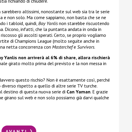
stia richiando di chiudere.
on sarebbero altissimi, nonostante sul web sia tra le serie
a e non solo. Ma come sappiamo, non basta che se ne
do i tabloid, quindi,
Bay Yanlis
non starebbe riscuotendo
. Dicono, infatti, che la puntanta andata in onda in
iscosso gli ascolti sperati. Certo, se proprio vogliamo
partite di Champions League (molto seguite anche in
 una netta concorrenza con
Masterchef
e
Survivors
.
y Yanlis non arriverà al 6% di share, allora rischierà
finale girato molto prima del previsto e la non messa in
 davvero questo rischio? Non è esattamente così, perché
iverso rispetto a quello di altre serie TV turche.
l destino di questa nuova serie di
Can Yaman
. E grazie
e girano sul web e non solo possiamo già darvi qualche
AVANTI