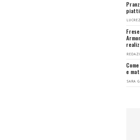
Pranz
piatt
LUCREZ
Fresel
Armon
reali
REDAZI
Come 
e mat
SARA G