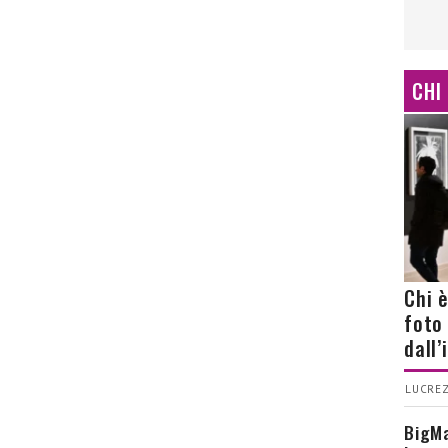
CHI
Chi 
foto
dall
LUCREZ
BigMa