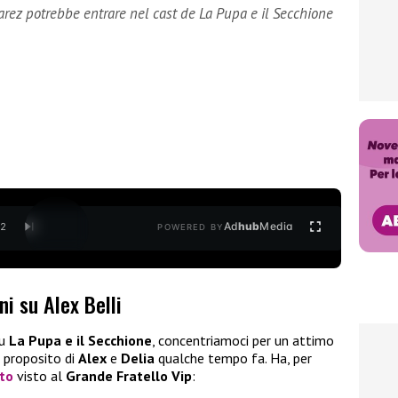
rez potrebbe entrare nel cast de La Pupa e il Secchione
Ad
hub
Media
/
2
POWERED BY
ni su Alex Belli
su
La Pupa e il Secchione
, concentriamoci per un attimo
 proposito di
Alex
e
Delia
qualche tempo fa. Ha, per
to
visto al
Grande Fratello Vip
: