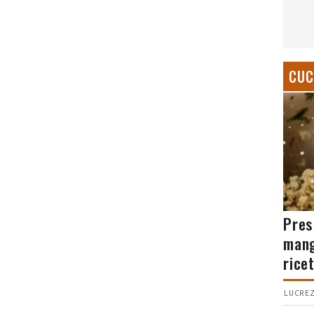
CUC
Pres
mang
rice
LUCREZ