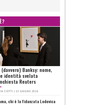
 È?
è (davvero) Banksy: nome,
 e identità svelata
’inchiesta Reuters
IA CIOTTI | 13 GIUGNO 2026
ma, chi è la fidanzata Lodovica