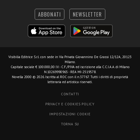
ABBONATI
NEWSLETTER
Visibilia Editrice S.r.l.
con sede in Via Privata Giovannino De Grassi 12/12A, 20123
Milano.
Capitale sociale € 100.000,00 I.V. - C.F./P.IVA ed iscrizione alla C.C.I.A.A. di Milano
N.10269990965 - REA MI-2519578.
Novella 2000 © 2026. Iscritta al ROC con il n.37767. Tutti i diritti di proprietà
letteraria ed artistica riservati.
CONTATTI
PRIVACY E COOKIES POLICY
IMPOSTAZIONI COOKIE
TORNA SU