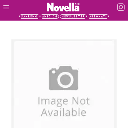
SANREMO
AMICI 24
NEWSLETTER
ABBONATI