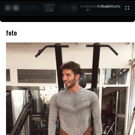
0:27 /
Ad
hub
Media
POWERED
1
/
2
3:35
BY
foto