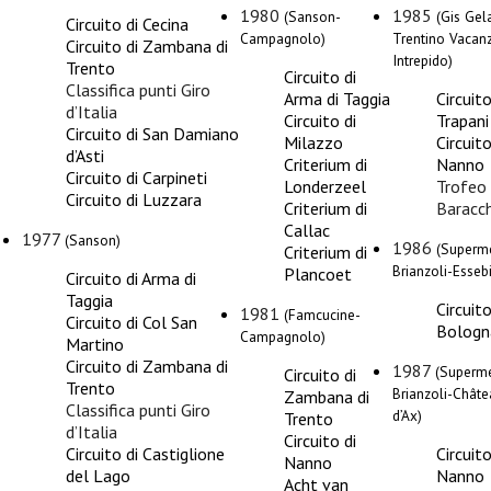
1980
1985
(Sanson-
(Gis Gela
Circuito di Cecina
Campagnolo)
Trentino Vacan
Circuito di Zambana di
Intrepido)
Trento
Circuito di
Classifica punti
Giro
Arma di Taggia
Circuito
d’Italia
Circuito di
Trapani
Circuito di San Damiano
Milazzo
Circuito
d’Asti
Criterium di
Nanno
Circuito di Carpineti
Londerzeel
Trofeo
Circuito di Luzzara
Criterium di
Baracch
Callac
1977
(Sanson)
1986
(Superme
Criterium di
Brianzoli-Essebi
Plancoet
Circuito di Arma di
Taggia
Circuito
1981
(Famcucine-
Circuito di Col San
Bologn
Campagnolo)
Martino
Circuito di Zambana di
1987
(Superme
Circuito di
Trento
Brianzoli-Châte
Zambana di
Classifica punti
Giro
d’Ax)
Trento
d’Italia
Circuito di
Circuito di Castiglione
Circuito
Nanno
del Lago
Nanno
Acht van