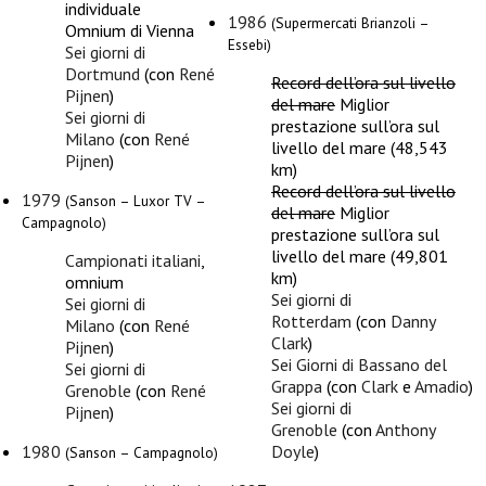
individuale
1986
(Supermercati Brianzoli –
Omnium di Vienna
Essebi)
Sei giorni di
Dortmund
(con
René
Record dell’ora sul livello
Pijnen
)
del mare
Miglior
Sei giorni di
prestazione sull’ora sul
Milano
(con
René
livello del mare (48,543
Pijnen
)
km)
Record dell’ora sul livello
1979
(Sanson – Luxor TV –
del mare
Miglior
Campagnolo)
prestazione sull’ora sul
livello del mare (49,801
Campionati italiani
,
km)
omnium
Sei giorni di
Sei giorni di
Rotterdam
(con
Danny
Milano
(con
René
Clark
)
Pijnen
)
Sei Giorni di Bassano del
Sei giorni di
Grappa
(con
Clark
e
Amadio
)
Grenoble
(con
René
Sei giorni di
Pijnen
)
Grenoble
(con
Anthony
1980
Doyle
)
(Sanson – Campagnolo)