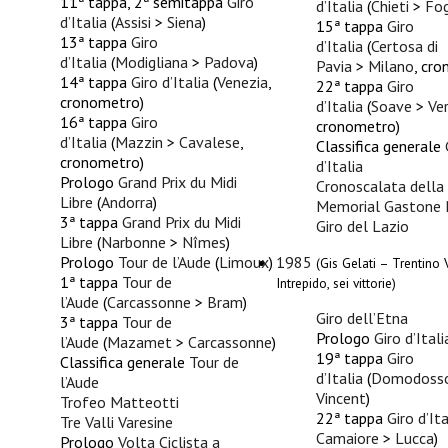
11ª tappa, 2ª semitappa
Giro
d’Italia
(
Chieti
>
Fog
d’Italia
(
Assisi
>
Siena
)
15ª tappa
Giro
13ª tappa
Giro
d’Italia
(
Certosa di
d’Italia
(
Modigliana
>
Padova
)
Pavia
>
Milano
, cr
14ª tappa
Giro d’Italia
(
Venezia
,
22ª tappa
Giro
cronometro)
d’Italia
(
Soave
>
Ve
16ª tappa
Giro
cronometro)
d’Italia
(
Mazzin
>
Cavalese
,
Classifica generale
cronometro)
d’Italia
Prologo
Grand Prix du Midi
Cronoscalata della
Libre
(
Andorra
)
Memorial Gastone 
3ª tappa
Grand Prix du Midi
Giro del Lazio
Libre
(
Narbonne
>
Nîmes
)
Prologo
Tour de l’Aude
(
Limoux
)
1985
(Gis Gelati – Trentino
1ª tappa
Tour de
Intrepido, sei vittorie)
l’Aude
(
Carcassonne
>
Bram
)
Giro dell’Etna
3ª tappa
Tour de
Prologo
Giro d’Itali
l’Aude
(
Mazamet
>
Carcassonne
)
19ª tappa
Giro
Classifica generale
Tour de
d’Italia
(
Domodoss
l’Aude
Vincent
)
Trofeo Matteotti
22ª tappa
Giro d’Ita
Tre Valli Varesine
Camaiore
>
Lucca
)
Prologo
Volta Ciclista a