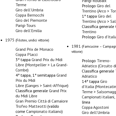
Parigi-Roubaix
Terme
Prologo
Giro del
Giro dell’Umbria
Trentino
(
Arco
>
To
Coppa Bernocchi
1ª tappa
Giro del
Giro del Piemonte
Trentino
(
Arco
>
Sa
Parigi-Tours
Classifica generale
Giro dell’Emilia
Trentino
Prologo
Giro d’Itali
1975
(Filotex, undici vittorie)
1981
(Famcucine – Campagn
Grand Prix de Monaco
vittorie)
Coppa Placci
3ª tappa
Grand Prix du Midi
Prologo
Tirreno-
Libre
(
Montpellier
>
La Grand-
Adriatico
(
Circuito 
Combe
)
Classifica generale
4ª tappa, 1ª semitappa
Grand
Adriatico
Prix du Midi
14ª tappa
Giro
Libre
(
Ganges
>
Saint-Affrique
)
d’Italia
(
Montecatin
Classifica generale
Grand Prix
Terme
>
Salsomagg
du Midi Libre
Campionati italiani
,
Gran Premio Città di Camaiore
linea
Trofeo Matteotti
(valido
Coppa Agostoni
come
Campionato italiano
)
Giro dell’Umbria