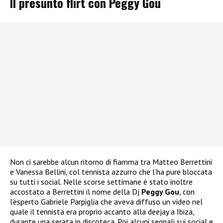
Il presunto flirt con Peggy Gou
Non ci sarebbe alcun ritorno di fiamma tra Matteo Berrettini
e Vanessa Bellini, col tennista azzurro che l’ha pure bloccata
su tutti i social. Nelle scorse settimane è stato inoltre
accostato a Berrettini il nome della Dj
Peggy Gou
, con
l’esperto Gabriele Parpiglia che aveva diffuso un video nel
quale il tennista era proprio accanto alla deejay a Ibiza,
durante una serata in discoteca. Poi alcuni segnali sui social e