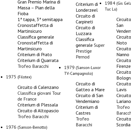
Gran Premio Marina di
1984
(Gis Gela
Criterium di
Massa – Pian della
Tuc Lu)
Londerzeel
Fioba
Circuito di
1ª tappa, 3ª semitappa
Circuito
Carpineti
Cronostaffetta di
San
Circuito di
Martinsicuro
Vendem
Luzzara
Classifica generale
Circuito
Classifica
Cronostaffetta di
Noto
generale
Super
Martinsicuro
Circuito
Prestige
Criterium di Prato
Nanno
Pernod
Criterium di Quarrata
Circuito
Trofeo Baracchi
Firenze
1979
(Sanson-Luxor
Circuito
TV-Campagnolo)
1975
(Filotex)
Bologn
Circuito di
Circuito
Circuito di Calenzano
Gatteo a Mare
Lavis
Classifica giovani
Tour
Circuito di San
Circuito
de France
Vendemiano
Lariano
Criterium di Plessala
Criterium di
Trofeo
Circuito di Altopascio
Castres
Baracch
Trofeo Baracchi
Trofeo
Circuito
Baracchi
Scordia
1976
(Sanson-Benotto)