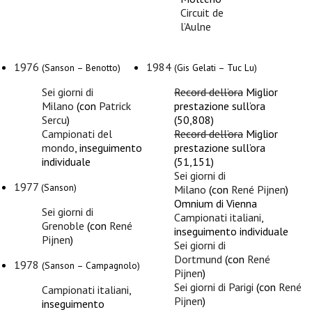
Circuit de
l’Aulne
1976
1984
(Sanson – Benotto)
(Gis Gelati – Tuc Lu)
Sei giorni di
Record dell’ora
Miglior
Milano
(con
Patrick
prestazione sull’ora
Sercu
)
(50,808)
Campionati del
Record dell’ora
Miglior
mondo
, inseguimento
prestazione sull’ora
individuale
(51,151)
Sei giorni di
1977
(Sanson)
Milano
(con
René Pijnen
)
Omnium di Vienna
Sei giorni di
Campionati italiani
,
Grenoble
(con
René
inseguimento individuale
Pijnen
)
Sei giorni di
Dortmund
(con
René
1978
(Sanson – Campagnolo)
Pijnen
)
Sei giorni di Parigi
(con
René
Campionati italiani
,
Pijnen
)
inseguimento