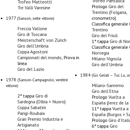
Trofeo Pantalica
Trofeo Matteotti
Prologo
Giro del
Tre Valli Varesine
Trentino
(
Folgaria
,
1977
cronometro)
(Sanson, sette vittorie)
Classifica generale
Freccia Vallone
Trentino
Giro di Toscana
Giro del Friuli
Meisterschaft von Zürich
1ª tappa
Giro di No
Giro dell’Umbria
Classifica generale
Coppa Agostoni
Norvegia
Campionati del mondo
, Prova in
Milano-Vignola
linea
Giro dell’Umbria
Giro del Lazio
1984
(Gis Gelati – Tuc Lu, un
1978
(Sanson-Campagnolo, ventitré
Milano-Sanremo
vittorie)
Giro dell’Etna
2ª tappa
Giro di
Prologo
Vuelta a
Sardegna
(
Olbia
>
Nuoro
)
España
(
Jerez de la
Coppa Sabatini
11ª tappa
Vuelta a
Parigi-Roubaix
España
(
Burgos
>
S
Gran Premio Industria e
Prologo
Giro d’Itali
Artigianato
6ª tappa
Giro