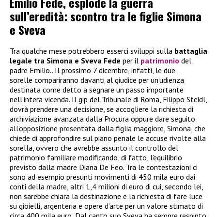
Emilio Fede, esplode la guerra
sull’eredità: scontro tra le figlie Simona
e Sveva
Tra qualche mese potrebbero esserci sviluppi sulla
battaglia
legale tra Simona e Sveva
Fede
per il
patrimonio
del
padre Emilio.. Il prossimo 7 dicembre, infatti, le due
sorelle compariranno davanti al giudice per un’udienza
destinata come detto a segnare un passo importante
nell’intera vicenda. Il gip del Tribunale di Roma, Filippo Steidl,
dovrà prendere una decisione, se accogliere la richiesta di
archiviazione avanzata dalla Procura oppure dare seguito
all’opposizione presentata dalla figlia maggiore, Simona, che
chiede di approfondire sul piano penale le accuse rivolte alla
sorella, ovvero che avrebbe assunto il controllo del
patrimonio familiare modificando, di fatto, l’equilibrio
previsto dalla madre Diana De Feo. Tra le contestazioni ci
sono ad esempio presunti movimenti di 450 mila euro dai
conti della madre, altri 1,4 milioni di euro di cui, secondo lei,
non sarebbe chiara la destinazione e la richiesta di fare luce
su gioielli, argenteria e opere d’arte per un valore stimato di
circa 400 mila euro.
Dal canto suo Sveva ha sempre respinto