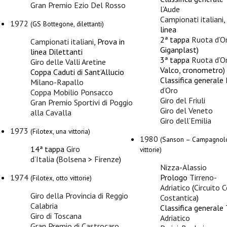
Gran Premio Ezio Del Rosso
l’Aude
Campionati italiani
,
1972
(GS Bottegone, dilettanti)
linea
2ª tappa
Ruota d’O
Campionati italiani
, Prova in
Giganplast)
linea Dilettanti
3ª tappa
Ruota d’O
Giro delle Valli Aretine
Valco, cronometro)
Coppa Caduti di Sant’Allucio
Classifica generale
Milano-Rapallo
d’Oro
Coppa Mobilio Ponsacco
Giro del Friuli
Gran Premio Sportivi di Poggio
Giro del Veneto
alla Cavalla
Giro dell’Emilia
1973
(Filotex, una vittoria)
1980
(Sanson – Campagnolo
14ª tappa
Giro
vittorie)
d’Italia
(
Bolsena
>
Firenze
)
Nizza-Alassio
1974
Prologo
Tirreno-
(Filotex, otto vittorie)
Adriatico
(
Circuito 
Giro della Provincia di Reggio
Costantica
)
Calabria
Classifica generale
Giro di Toscana
Adriatico
Gran Premio di Castrocaro