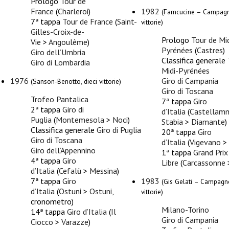
Prologo
Tour de
France
(
Charleroi
)
1982
(Famcucine – Campagn
7ª tappa
Tour de France
(
Saint-
vittorie)
Gilles-Croix-de-
Prologo
Tour de Mid
Vie
>
Angoulême
)
Pyrénées
(
Castres
)
Giro dell’Umbria
Classifica generale
Giro di Lombardia
Midi-Pyrénées
1976
Giro di Campania
(Sanson-Benotto, dieci vittorie)
Giro di Toscana
Trofeo Pantalica
7ª tappa
Giro
2ª tappa
Giro di
d’Italia
(
Castellamm
Puglia
(
Montemesola
>
Noci
)
Stabia
>
Diamante
)
Classifica generale
Giro di Puglia
20ª tappa
Giro
Giro di Toscana
d’Italia
(
Vigevano
>
Giro dell’Appennino
1ª tappa
Grand Prix
4ª tappa
Giro
Libre
(
Carcassonne
d’Italia
(
Cefalù
>
Messina
)
7ª tappa
Giro
1983
(Gis Gelati – Campagno
d’Italia
(
Ostuni
>
Ostuni
,
vittorie)
cronometro)
Milano-Torino
14ª tappa
Giro d’Italia
(
Il
Giro di Campania
Ciocco
>
Varazze
)