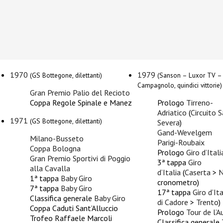
1970
1979
(GS Bottegone, dilettanti)
(Sanson – Luxor TV –
Campagnolo, quindici vittorie)
Gran Premio Palio del Recioto
Coppa Regole Spinale e Manez
Prologo
Tirreno-
Adriatico
(
Circuito 
1971
(GS Bottegone, dilettanti)
Severa
)
Gand-Wevelgem
Milano-Busseto
Parigi-Roubaix
Coppa Bologna
Prologo
Giro d’Itali
Gran Premio Sportivi di Poggio
3ª tappa
Giro
alla Cavalla
d’Italia
(
Caserta
>
N
1ª tappa
Baby Giro
cronometro)
7ª tappa
Baby Giro
17ª tappa
Giro d’Ita
Classifica generale
Baby Giro
di Cadore
>
Trento
)
Coppa Caduti Sant’Alluccio
Prologo
Tour de l’A
Trofeo Raffaele Marcoli
Classifica generale