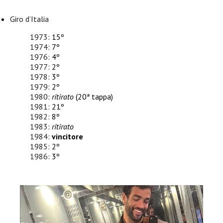
Giro d’Italia
1973
: 15º
1974
: 7º
1976
: 4º
1977
: 2º
1978
: 3º
1979
: 2º
1980
:
ritirato
(20ª tappa)
1981
: 21º
1982
: 8º
1983
:
ritirato
1984
:
vincitore
1985
: 2º
1986
: 3º