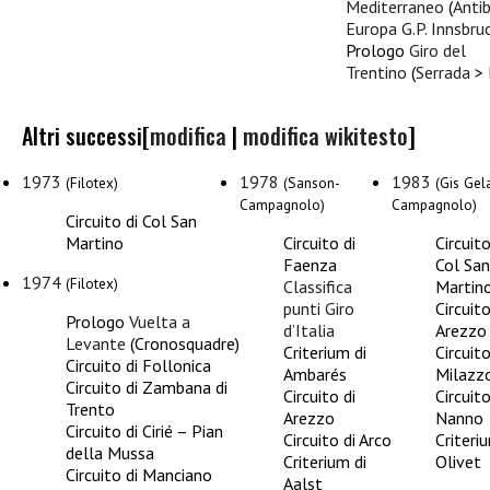
Mediterraneo
(
Anti
Europa G.P. Innsbru
Prologo
Giro del
Trentino
(
Serrada
>
Altri successi
[
modifica
|
modifica wikitesto
]
1973
1978
1983
(Filotex)
(Sanson-
(Gis Gela
Campagnolo)
Campagnolo)
Circuito di Col San
Martino
Circuito di
Circuito
Faenza
Col San
1974
(Filotex)
Classifica
Martin
punti
Giro
Circuito
Prologo
Vuelta a
d’Italia
Arezzo
Levante
(Cronosquadre)
Criterium di
Circuito
Circuito di Follonica
Ambarés
Milazz
Circuito di Zambana di
Circuito di
Circuito
Trento
Arezzo
Nanno
Circuito di Cirié – Pian
Circuito di Arco
Criteri
della Mussa
Criterium di
Olivet
Circuito di Manciano
Aalst