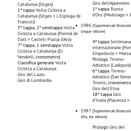
Giro dell’Appennino
Catalunya
(
Sitges
)
1ª tappa
Ruota
1ª tappa
Volta Ciclista a
d’Oro
(
Medolago
>
Catalunya
(
Sitges
>
L’Espluga de
Francolí
)
1986
(Supermercati Brianzoli
3ª tappa, 2ª semitappa
Volta
cinque vittorie)
Ciclista a Catalunya
(
Premià de
Dalt
>
Castell-Platja d’Aro
)
4ª tappa
Settimana 
7ª tappa, 1 semitappa
Volta
Internazionale
(
Por
Ciclista a Catalunya
(
El
Empedocle
>
Marsa
Vendrell
, cronometro)
Prologo
Tirreno-
Classifica generale
Volta
Adriatico
(
Ladispoli
)
Ciclista a Catalunya
6ª tappa
Tirreno-
Giro del Lazio
Adriatico
(
San Bene
Giro di Lombardia
Tronto
, cronometro
Giro dell’Etna
18ª tappa
Giro
d’Italia
(
Piacenza
>
1987
(Supermercati Brianzol
d’Ax, tre vittorie)
Prologo
Giro del