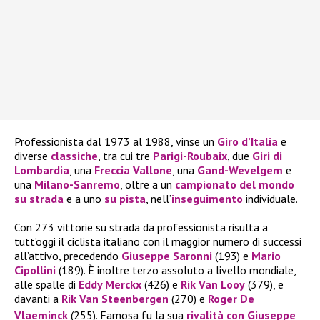
Professionista dal 1973 al 1988, vinse un
Giro d’Italia
e
diverse
classiche
, tra cui tre
Parigi-Roubaix
, due
Giri di
Lombardia
, una
Freccia Vallone
, una
Gand-Wevelgem
e
una
Milano-Sanremo
, oltre a un
campionato del mondo
su strada
e a uno
su pista
, nell’
inseguimento
individuale.
Con 273 vittorie su strada da professionista risulta a
tutt’oggi il ciclista italiano con il maggior numero di successi
all’attivo, precedendo
Giuseppe Saronni
(193) e
Mario
Cipollini
(189). È inoltre terzo assoluto a livello mondiale,
alle spalle di
Eddy Merckx
(426) e
Rik Van Looy
(379), e
davanti a
Rik Van Steenbergen
(270) e
Roger De
Vlaeminck
(255).
Famosa fu la sua
rivalità con Giuseppe