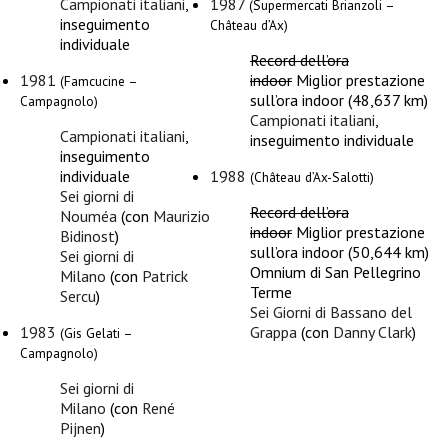
Campionati italiani
,
1987
(Supermercati Brianzoli –
inseguimento
Château d’Ax)
individuale
Record dell’ora
1981
indoor
Miglior prestazione
(Famcucine –
sull’ora indoor (48,637 km)
Campagnolo)
Campionati italiani
,
Campionati italiani
,
inseguimento individuale
inseguimento
individuale
1988
(Château d’Ax-Salotti)
Sei giorni di
Record dell’ora
Nouméa
(con
Maurizio
indoor
Miglior prestazione
Bidinost
)
sull’ora indoor (50,644 km)
Sei giorni di
Omnium di San Pellegrino
Milano
(con
Patrick
Terme
Sercu
)
Sei Giorni di Bassano del
1983
Grappa
(con
Danny Clark
)
(Gis Gelati –
Campagnolo)
Sei giorni di
Milano
(con
René
Pijnen
)