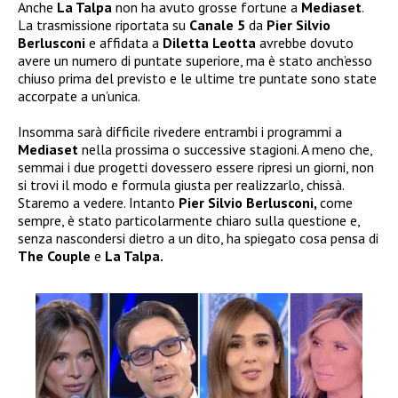
Anche
La Talpa
non ha avuto grosse fortune a
Mediaset
.
La trasmissione riportata su
Canale 5
da
Pier Silvio
Berlusconi
e affidata a
Diletta Leotta
avrebbe dovuto
avere un numero di puntate superiore, ma è stato anch’esso
chiuso prima del previsto e le ultime tre puntate sono state
accorpate a un’unica.
Insomma sarà difficile rivedere entrambi i programmi a
Mediaset
nella prossima o successive stagioni. A meno che,
semmai i due progetti dovessero essere ripresi un giorni, non
si trovi il modo e formula giusta per realizzarlo, chissà.
Staremo a vedere. Intanto
Pier Silvio Berlusconi,
come
sempre, è stato particolarmente chiaro sulla questione e,
senza nascondersi dietro a un dito, ha spiegato cosa pensa di
The Couple
e
La Talpa.