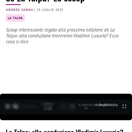
ANDREA SANNA
|
25 LUGLIO 2023
LA TALPA
Scoop interessante legato alla prossima edizione de La
Talpa: alla conduzione troveremo Vladimir Luxuria? Ecco
cosa si dice
0:30 /
Ad
hub
Media
POWERED
1
/
2
3:35
BY