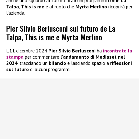
anche uno sguardo al futuro di alcuni programmi come
La
Talpa
,
This is me
e al ruolo che
Myrta Merlino
ricoprirà per
l’azienda.
Pier Silvio Berlusconi sul futuro de La
Talpa, This is me e Myrta Merlino
L’11 dicembre 2024
Pier Silvio Berlusconi
ha
incontrato la
stampa
per commentare l’
andamento di Mediaset nel
2024
, tracciando un
bilancio
e lasciando spazio a
riflessioni
sul futuro
di alcuni programmi.