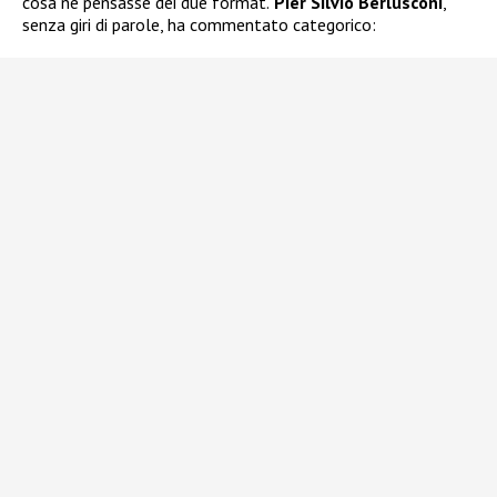
cosa ne pensasse dei due format.
Pier Silvio Berlusconi
,
senza giri di parole, ha commentato categorico: