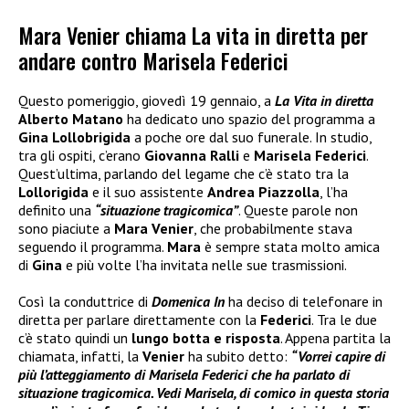
Mara Venier chiama La vita in diretta per
andare contro Marisela Federici
Questo pomeriggio, giovedì 19 gennaio, a
La Vita in diretta
Alberto Matano
ha dedicato uno spazio del programma a
Gina Lollobrigida
a poche ore dal suo funerale. In studio,
tra gli ospiti, c’erano
Giovanna Ralli
e
Marisela Federici
.
Quest’ultima, parlando del legame che c’è stato tra la
Lollorigida
e il suo assistente
Andrea Piazzolla
, l’ha
definito una
“situazione tragicomica”
. Queste parole non
sono piaciute a
Mara Venier
, che probabilmente stava
seguendo il programma.
Mara
è sempre stata molto amica
di
Gina
e più volte l’ha invitata nelle sue trasmissioni.
Così la conduttrice di
Domenica In
ha deciso di telefonare in
diretta per parlare direttamente con la
Federici
. Tra le due
c’è stato quindi un
lungo botta e risposta
. Appena partita la
chiamata, infatti, la
Venier
ha subito detto:
“Vorrei capire di
più l’atteggiamento di Marisela Federici che ha parlato di
situazione tragicomica. Vedi Marisela, di comico in questa storia