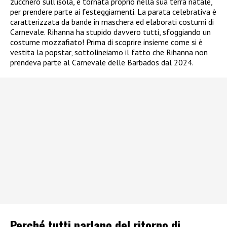
zucchero sull’isola, è tornata proprio nella sua terra natale,
per prendere parte ai festeggiamenti. La parata celebrativa è
caratterizzata da bande in maschera ed elaborati costumi di
Carnevale. Rihanna ha stupido davvero tutti, sfoggiando un
costume mozzafiato! Prima di scoprire insieme come si è
vestita la popstar, sottolineiamo il fatto che Rihanna non
prendeva parte al Carnevale delle Barbados dal 2024.
Perché tutti parlano del ritorno di