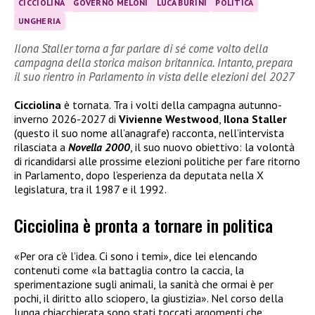
CICCIOLINA
GOVERNO MELONI
LUCA BURINI
POLITICA
UNGHERIA
Ilona Staller torna a far parlare di sé come volto della
campagna della storica maison britannica. Intanto, prepara
il suo rientro in Parlamento in vista delle elezioni del 2027
Cicciolina
è tornata. Tra i volti della campagna autunno-
inverno 2026-2027 di
Vivienne Westwood
,
Ilona Staller
(questo il suo nome all’anagrafe) racconta, nell’intervista
rilasciata a
Novella 2000
, il suo nuovo obiettivo: la volontà
di ricandidarsi alle prossime elezioni politiche per fare ritorno
in Parlamento, dopo l’esperienza da deputata nella X
legislatura, tra il 1987 e il 1992.
Cicciolina è pronta a tornare in politica
«Per ora c’è l’idea. Ci sono i temi», dice lei elencando
contenuti come «la battaglia contro la caccia, la
sperimentazione sugli animali, la sanità che ormai è per
pochi, il diritto allo sciopero, la giustizia». Nel corso della
lunga chiacchierata sono stati toccati argomenti che