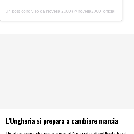
Un post condiviso da Novella 2000 (@novella2000_official)
L’Ungheria si prepara a cambiare marcia
Un altro tema che sta a cuore all’ex attrice di pellicole hard