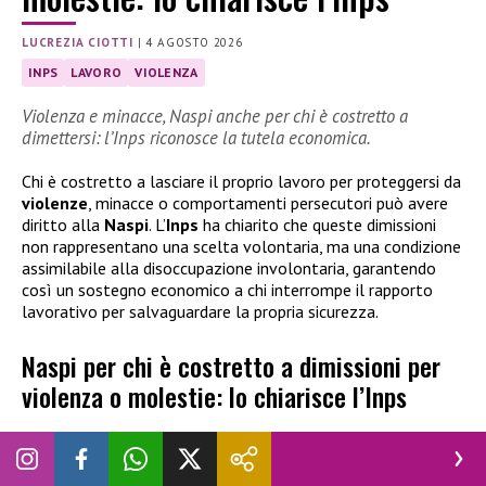
LUCREZIA CIOTTI
|
4 AGOSTO 2026
INPS
LAVORO
VIOLENZA
Violenza e minacce, Naspi anche per chi è costretto a
dimettersi: l’Inps riconosce la tutela economica.
Chi è costretto a lasciare il proprio lavoro per proteggersi da
violenze
, minacce o comportamenti persecutori può avere
diritto alla
Naspi
. L’
Inps
ha chiarito che queste dimissioni
non rappresentano una scelta volontaria, ma una condizione
assimilabile alla disoccupazione involontaria, garantendo
così un sostegno economico a chi interrompe il rapporto
lavorativo per salvaguardare la propria sicurezza.
Naspi per chi è costretto a dimissioni per
violenza o molestie: lo chiarisce l’Inps
Abbandonare il posto di lavoro per tutelare la propria
sicurezza personale non viene sempre considerata una