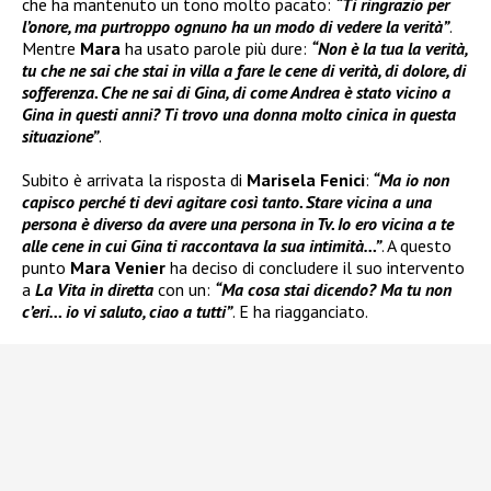
che ha mantenuto un tono molto pacato:
“Ti ringrazio per
l’onore, ma purtroppo ognuno ha un modo di vedere la verità”
.
Mentre
Mara
ha usato parole più dure:
“Non è la tua la verità,
tu che ne sai che stai in villa a fare le cene di verità, di dolore, di
sofferenza. Che ne sai di Gina, di come Andrea è stato vicino a
Gina in questi anni? Ti trovo una donna molto cinica in questa
situazione”
.
Subito è arrivata la risposta di
Marisela Fenici
:
“Ma io non
capisco perché ti devi agitare così tanto. Stare vicina a una
persona è diverso da avere una persona in Tv. Io ero vicina a te
alle cene in cui Gina ti raccontava la sua intimità…”
. A questo
punto
Mara Venier
ha deciso di concludere il suo intervento
a
La Vita in diretta
con un:
“Ma cosa stai dicendo? Ma tu non
c’eri… io vi saluto, ciao a tutti”
. E ha riagganciato.