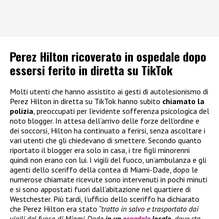
Perez Hilton ricoverato in ospedale dopo
essersi ferito in diretta su TikTok
Molti utenti che hanno assistito ai gesti di autolesionismo di
Perez Hilton in diretta su TikTok hanno subito
chiamato la
polizia
, preoccupati per l’evidente sofferenza psicologica del
noto blogger. In attesa dell’arrivo delle forze dell’ordine e
dei soccorsi, Hilton ha continuato a ferirsi, senza ascoltare i
vari utenti che gli chiedevano di smettere. Secondo quanto
riportato il blogger era solo in casa, i tre figli minorenni
quindi non erano con lui. I vigili del fuoco, un’ambulanza e gli
agenti dello sceriffo della contea di Miami-Dade, dopo le
numerose chiamate ricevute sono intervenuti in pochi minuti
e si sono appostati fuori dall’abitazione nel quartiere di
Westchester. Più tardi, l’ufficio dello sceriffo ha dichiarato
che Perez Hilton era stato
“tratto in salvo e trasportato dai
vigili del fuoco di Miami-Dade
in un
ospedale
locale,
dove sta