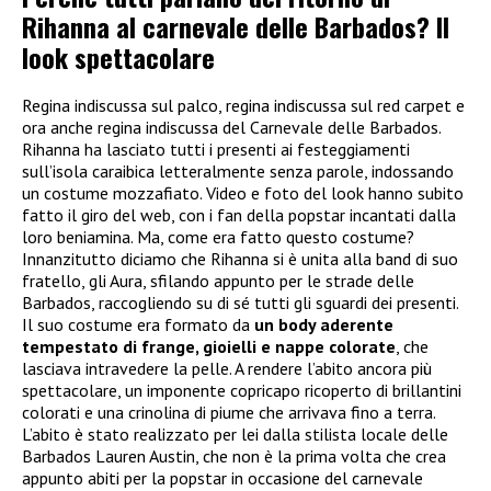
Rihanna al carnevale delle Barbados? Il
look spettacolare
Regina indiscussa sul palco, regina indiscussa sul red carpet e
ora anche regina indiscussa del Carnevale delle Barbados.
Rihanna ha lasciato tutti i presenti ai festeggiamenti
sull’isola caraibica letteralmente senza parole, indossando
un costume mozzafiato. Video e foto del look hanno subito
fatto il giro del web, con i fan della popstar incantati dalla
loro beniamina. Ma, come era fatto questo costume?
Innanzitutto diciamo che Rihanna si è unita alla band di suo
fratello, gli Aura, sfilando appunto per le strade delle
Barbados, raccogliendo su di sé tutti gli sguardi dei presenti.
Il suo costume era formato da
un body aderente
tempestato di frange, gioielli e nappe colorate
, che
lasciava intravedere la pelle. A rendere l’abito ancora più
spettacolare, un imponente copricapo ricoperto di brillantini
colorati e una crinolina di piume che arrivava fino a terra.
L’abito è stato realizzato per lei dalla stilista locale delle
Barbados Lauren Austin, che non è la prima volta che crea
appunto abiti per la popstar in occasione del carnevale