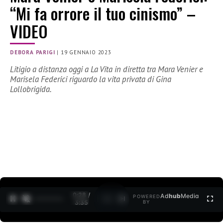
“Mi fa orrore il tuo cinismo” –
VIDEO
DEBORA PARIGI
|
19 GENNAIO 2023
Litigio a distanza oggi a La Vita in diretta tra Mara Venier e
Marisela Federici riguardo la vita privata di Gina
Lollobrigida.
0:29 /
Ad
hub
Media
POWERED
1
/
2
3:35
BY