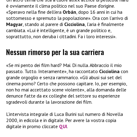
è ovviamente il clima politico nel suo Paese d’origine.
«Speravo nella fine dell’era
Orbán
, dopo 16 anni in cui ha
sottomesso e spremuto la popolazione». Ora con l’arrivo di
Magyar
, stando al parere di
Cicciolina
, l’aria è finalmente
cambiata. «Lui è intelligente, è un grande politico e,
soprattutto, non deruba i cittadini. Fa i loro interessi».
Nessun rimorso per la sua carriera
«Se mi pento dei film hard? Mai. Di nulla. Abbraccio il mio
passato. Tutto. Interamente», ha raccontato
Cicciolina
con
grande orgoglio e senza rammarico. «Gli abusi sui set del
cinema porno? Certo che possono capitare. Io, per esempio,
non ho mai accettato scene violente», alla domanda delle
denunce fatte da ex colleghe del settore su esperienze
sgradevoli durante la lavorazione dei film.
L’intervista integrale di Luca Burini sul numero di Novella
2000, in edicola e in digitale. Per avere la vostra copia
digitale in promo cliccate
QUI
.