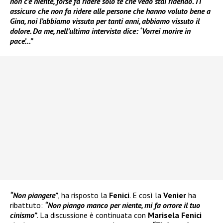
non c’è niente, forse fa ridere solo te che vedo stai ridendo. Ti
assicuro che non fa ridere alle persone che hanno voluto bene a
Gina, noi l’abbiamo vissuta per tanti anni, abbiamo vissuto il
dolore. Da me, nell’ultima intervista dice: ‘Vorrei morire in
pace’…”
“Non piangere”
, ha risposto la
Fenici
. E così la
Venier
ha
ribattuto:
“Non piango manco per niente, mi fa orrore il tuo
cinismo”
. La discussione è continuata con
Marisela Fenici