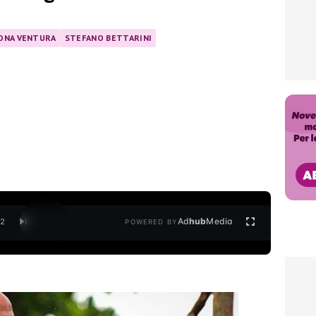
ONA VENTURA
STEFANO BETTARINI
Ad
hub
Media
/
2
POWERED BY