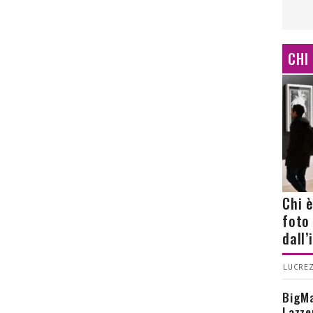
CHI
Chi 
foto
dall
LUCREZ
BigMa
Lazze