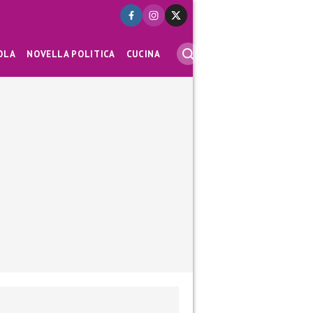
OLA
NOVELLA POLITICA
CUCINA