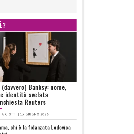
 È?
è (davvero) Banksy: nome,
 e identità svelata
’inchiesta Reuters
IA CIOTTI | 13 GIUGNO 2026
ma, chi è la fidanzata Lodovica
rini