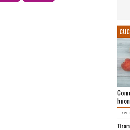
CUC
Come
buon
LUCREZ
Tiram