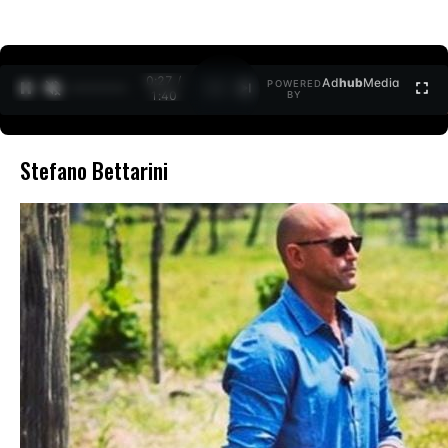
0:27 /
Ad
hub
Media
POWERED
1
/
2
1:40
BY
Stefano Bettarini