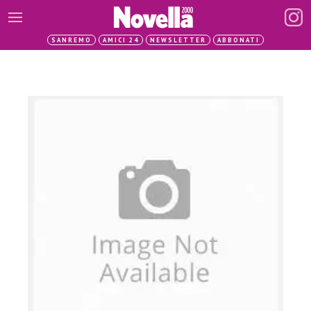
SANREMO
AMICI 24
NEWSLETTER
ABBONATI