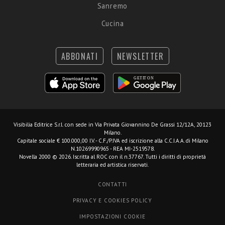
Sanremo
Cucina
ABBONATI
NEWSLETTER
Visibilia Editrice S.r.l.
con sede in Via Privata Giovannino De Grassi 12/12A, 20123
Milano.
Capitale sociale € 100.000,00 I.V. - C.F./P.IVA ed iscrizione alla C.C.I.A.A. di Milano
N.10269990965 - REA MI-2519578.
Novella 2000 © 2026. Iscritta al ROC con il n.37767. Tutti i diritti di proprietà
letteraria ed artistica riservati.
CONTATTI
PRIVACY E COOKIES POLICY
IMPOSTAZIONI COOKIE