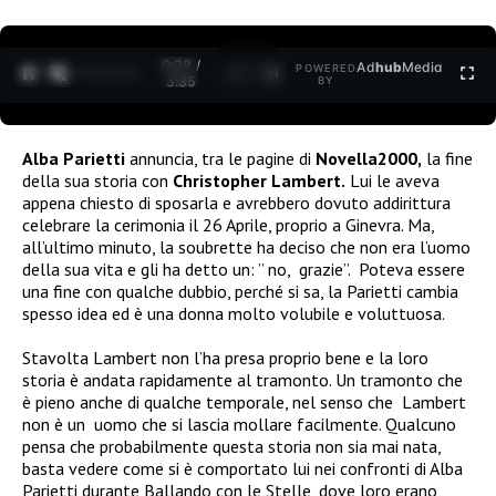
0:31 /
Ad
hub
Media
POWERED
1
/
2
3:35
BY
Alba Parietti
annuncia, tra le pagine di
Novella2000,
la fine
della sua storia con
Christopher Lambert.
Lui le aveva
appena chiesto di sposarla e avrebbero dovuto addirittura
celebrare la cerimonia il 26 Aprile, proprio a Ginevra. Ma,
all’ultimo minuto, la soubrette ha deciso che non era l’uomo
della sua vita e gli ha detto un: ” no, grazie”. Poteva essere
una fine con qualche dubbio, perché si sa, la Parietti cambia
spesso idea ed è una donna molto volubile e voluttuosa.
Stavolta Lambert non l’ha presa proprio bene e la loro
storia è andata rapidamente al tramonto. Un tramonto che
è pieno anche di qualche temporale, nel senso che Lambert
non è un uomo che si lascia mollare facilmente. Qualcuno
pensa che probabilmente questa storia non sia mai nata,
basta vedere come si è comportato lui nei confronti di Alba
Parietti durante Ballando con le Stelle, dove loro erano