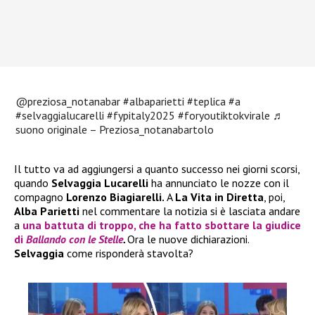
@preziosa_notanabar
#albaparietti
#teplica
#a
#selvaggialucarelli
#fypitaly2025
#foryoutiktokvirale
♬
suono originale – Preziosa_notanabartolo
Il tutto va ad aggiungersi a quanto successo nei giorni scorsi,
quando
Selvaggia Lucarelli
ha annunciato le nozze con il
compagno
Lorenzo Biagiarelli.
A
La Vita in Diretta
, poi,
Alba Parietti
nel commentare la notizia si è lasciata andare
a
una battuta di troppo, che ha fatto sbottare la giudice
di
Ballando con le Stelle
.
Ora le nuove dichiarazioni.
Selvaggia
come risponderà stavolta?