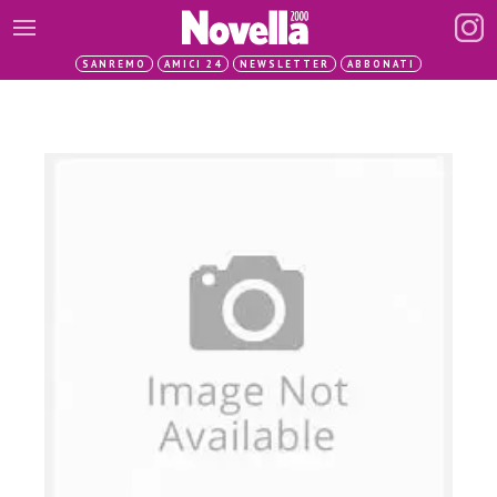
SANREMO
AMICI 24
NEWSLETTER
ABBONATI