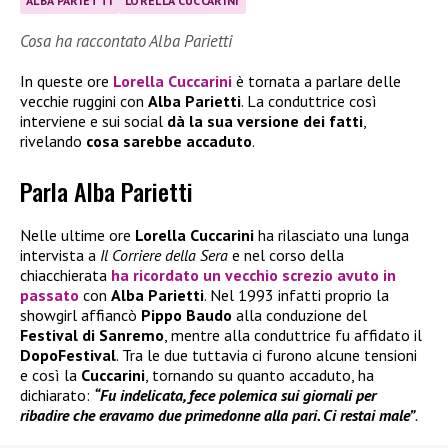
ALBA PARIETTI
LORELLA CUCCARINI
Cosa ha raccontato Alba Parietti
In queste ore
Lorella Cuccarini
è tornata a parlare delle
vecchie ruggini con
Alba Parietti
. La conduttrice così
interviene e sui social
dà la sua versione dei fatti
,
rivelando
cosa sarebbe accaduto
.
Parla Alba Parietti
Nelle ultime ore
Lorella Cuccarini
ha rilasciato una lunga
intervista a
Il Corriere della Sera
e nel corso della
chiacchierata
ha ricordato un vecchio screzio avuto in
passato
con
Alba Parietti
. Nel 1993 infatti proprio la
showgirl affiancò
Pippo Baudo
alla conduzione del
Festival di Sanremo
, mentre alla conduttrice fu affidato il
DopoFestival
. Tra le due tuttavia ci furono alcune tensioni
e così la
Cuccarini
, tornando su quanto accaduto, ha
dichiarato:
“Fu indelicata, fece polemica sui giornali per
ribadire che eravamo due primedonne alla pari. Ci restai male”
.