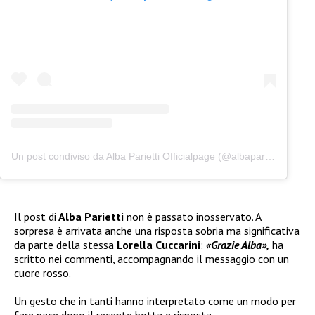
Un post condiviso da Alba Parietti Officialpage (@albaparietti)
Il post di
Alba Parietti
non è passato inosservato. A
sorpresa è arrivata anche una risposta sobria ma significativa
da parte della stessa
Lorella Cuccarini
:
«Grazie Alba»,
ha
scritto nei commenti, accompagnando il messaggio con un
cuore rosso.
Un gesto che in tanti hanno interpretato come un modo per
fare pace dopo il recente botta e risposta.