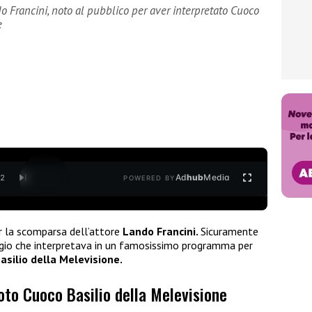
o Francini, noto al pubblico per aver interpretato Cuoco
e
Ad
hub
Media
/
2
POWERED BY
 la scomparsa dell’attore
Lando Francini.
Sicuramente
ggio che interpretava in un famosissimo programma per
silio della Melevisione.
noto Cuoco Basilio della Melevisione