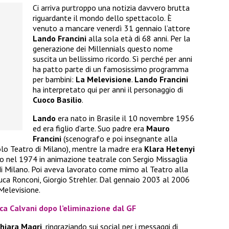
Ci arriva purtroppo una notizia davvero brutta
riguardante il mondo dello spettacolo. È
venuto a mancare venerdì 31 gennaio l’attore
Lando Francini
alla sola età di 68 anni. Per la
generazione dei Millennials questo nome
suscita un bellissimo ricordo. Sì perché per anni
ha patto parte di un famosissimo programma
per bambini:
La Melevisione
.
Lando Francini
ha interpretato qui per anni il personaggio di
Cuoco Basilio
.
Lando
era nato in Brasile il 10 novembre 1956
ed era figlio d’arte. Suo padre era
Mauro
Francini
(scenografo e poi insegnante alla
olo Teatro di Milano), mentre la madre era
Klara Hetenyi
ato nel 1974 in animazione teatrale con Sergio Missaglia
di Milano. Poi aveva lavorato come mimo al Teatro alla
Luca Ronconi, Giorgio Strehler. Dal gennaio 2003 al 2006
 Melevisione.
ca Calvani dopo l’eliminazione dal GF
hiara Magri
, ringraziando sui social per i messaggi di