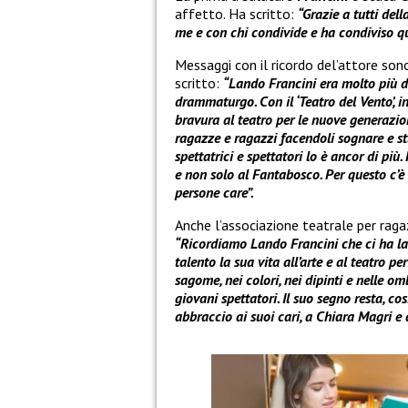
affetto. Ha scritto:
“Grazie a tutti del
me e con chi condivide e ha condiviso q
Messaggi con il ricordo del’attore son
scritto:
“Lando Francini era molto più de
drammaturgo. Con il ‘Teatro del Vento’, i
bravura al teatro per le nuove generazio
ragazze e ragazzi facendoli sognare e stu
spettatrici e spettatori lo è ancor di più
e non solo al Fantabosco. Per questo c’è 
persone care”.
Anche l’associazione teatrale per rag
“Ricordiamo Lando Francini che ci ha las
talento la sua vita all’arte e al teatro 
sagome, nei colori, nei dipinti e nelle 
giovani spettatori. Il suo segno resta, 
abbraccio ai suoi cari, a Chiara Magri e a