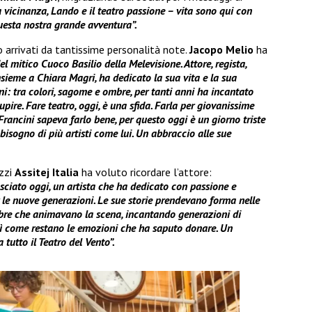
la vicinanza, Lando e il teatro passione – vita sono qui con
uesta nostra grande avventura”.
o arrivati da tantissime personalità note.
Jacopo Melio
ha
l mitico Cuoco Basilio della Melevisione. Attore, regista,
nsieme a Chiara Magri, ha dedicato la sua vita e la sua
ni: tra colori, sagome e ombre, per tanti anni ha incantato
pire. Fare teatro, oggi, è una sfida. Farla per giovanissime
. Francini sapeva farlo bene, per questo oggi è un giorno triste
bisogno di più artisti come lui. Un abbraccio alle sue
azzi
Assitej Italia
ha voluto ricordare l’attore:
ciato oggi, un artista che ha dedicato con passione e
per le nuove generazioni. Le sue storie prendevano forma nelle
ombre che animavano la scena, incantando generazioni di
così come restano le emozioni che ha saputo donare. Un
 tutto il Teatro del Vento”.