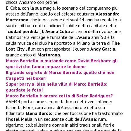
chicca. Andiamo con ordine.
E’ Cuba, con la sua magia, lo scenario del compleanno più
atteso dell’anno, quello del celebre couturier
Alessandro
Martorana,
che in occasione dei suoi 44 anni ha regalato ai
suoi ospiti una notte indimenticabile nella capitale della
“
ciudad perdida
”,
L
’
A
vana
!
Cuba
ai tempi della rivoluzione.
L’atmosfera vintage e fumante de L’
Avana
anni ‘50 e la
calda musica dei club ha riportato a Milano la terra di
The
Lost City
, film con protagonista il cubano
Andy Garcia
,
grande amico di
Martorana
.
Marco Borriello in mutande come David Beckham: gli
sportivi che fanno impazzire le donne
Il grande segreto di Marco Borriello: quello che non
t’aspetti nei boxer!
Super party a Ibiza nella villa di Marco Borriello:
guardate le foto!
Marco Borriello è ancora cotto di Belen Rodriguez?
#AM44 porta come sempre la firma dell’event planner
Isabella Fiore, cara amica di Alessandro e della sua
fidanzata
Elena Barolo
, che per l’occasione ha trasformato
l’
hotel Melià
in un seducente club dell’
Avana
: rum,
sigari,mojito,bellissime donne in abiti tradizionali, fiori e
piante tropicali, salsa, rumba e cha cha cha sulle note della