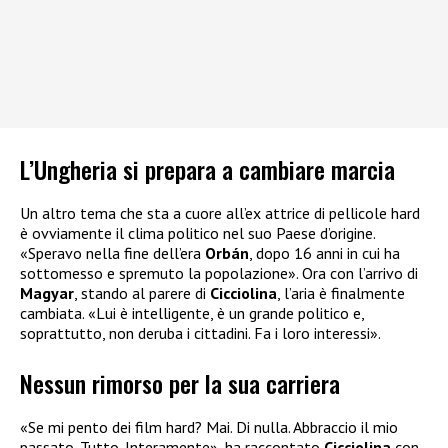
L’Ungheria si prepara a cambiare marcia
Un altro tema che sta a cuore all’ex attrice di pellicole hard
è ovviamente il clima politico nel suo Paese d’origine.
«Speravo nella fine dell’era
Orbán
, dopo 16 anni in cui ha
sottomesso e spremuto la popolazione». Ora con l’arrivo di
Magyar
, stando al parere di
Cicciolina
, l’aria è finalmente
cambiata. «Lui è intelligente, è un grande politico e,
soprattutto, non deruba i cittadini. Fa i loro interessi».
Nessun rimorso per la sua carriera
«Se mi pento dei film hard? Mai. Di nulla. Abbraccio il mio
passato. Tutto. Interamente», ha raccontato
Cicciolina
con