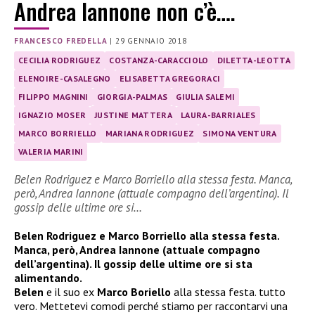
Andrea Iannone non c’è….
FRANCESCO FREDELLA
|
29 GENNAIO 2018
CECILIA RODRIGUEZ
COSTANZA-CARACCIOLO
DILETTA-LEOTTA
ELENOIRE-CASALEGNO
ELISABETTA GREGORACI
FILIPPO MAGNINI
GIORGIA-PALMAS
GIULIA SALEMI
IGNAZIO MOSER
JUSTINE MATTERA
LAURA-BARRIALES
MARCO BORRIELLO
MARIANA RODRIGUEZ
SIMONA VENTURA
VALERIA MARINI
Belen Rodriguez e Marco Borriello alla stessa festa. Manca,
però, Andrea Iannone (attuale compagno dell’argentina). Il
gossip delle ultime ore si…
Belen Rodriguez e Marco Borriello alla stessa festa.
Manca, però, Andrea Iannone (attuale compagno
dell’argentina). Il gossip delle ultime ore si sta
alimentando.
Belen
e il suo ex
Marco Boriello
alla stessa festa. tutto
vero. Mettetevi comodi perché stiamo per raccontarvi una