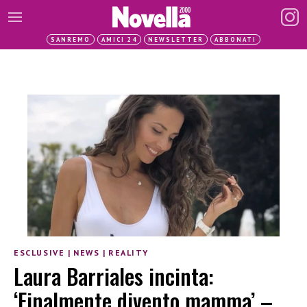
SANREMO
AMICI 24
NEWSLETTER
ABBONATI
ESCLUSIVE
|
NEWS
|
REALITY
Laura Barriales incinta:
‘Finalmente divento mamma’ –