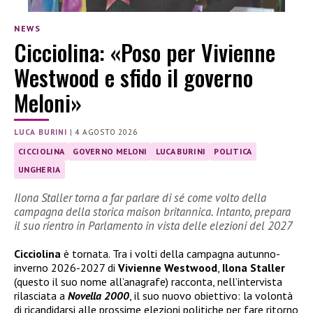
NEWS
Cicciolina: «Poso per Vivienne
Westwood e sfido il governo
Meloni»
LUCA BURINI
|
4 AGOSTO 2026
CICCIOLINA
GOVERNO MELONI
LUCA BURINI
POLITICA
UNGHERIA
Ilona Staller torna a far parlare di sé come volto della
campagna della storica maison britannica. Intanto, prepara
il suo rientro in Parlamento in vista delle elezioni del 2027
Cicciolina
è tornata. Tra i volti della campagna autunno-
inverno 2026-2027 di
Vivienne Westwood
,
Ilona Staller
(questo il suo nome all’anagrafe) racconta, nell’intervista
rilasciata a
Novella 2000
, il suo nuovo obiettivo: la volontà
di ricandidarsi alle prossime elezioni politiche per fare ritorno