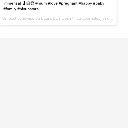
immensa! 🤰🏻😍 #mum #love #pregnant #happy #baby
#family #pinupstars
Un post condiviso da
Laura Barriales
(@laurabarriales) in data:
Giu 1