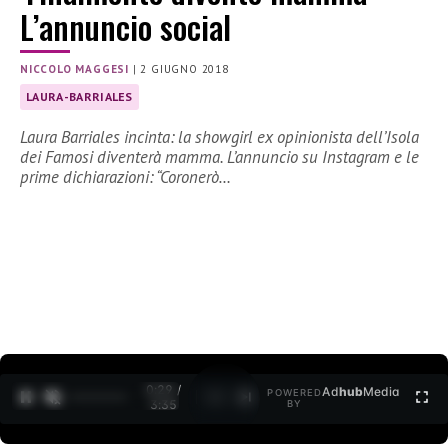
L’annuncio social
NICCOLO MAGGESI
|
2 GIUGNO 2018
LAURA-BARRIALES
Laura Barriales incinta: la showgirl ex opinionista dell’Isola
dei Famosi diventerà mamma. L’annuncio su Instagram e le
prime dichiarazioni: “Coronerò…
0:30 /
Ad
hub
Media
POWERED
1
/
2
3:35
BY