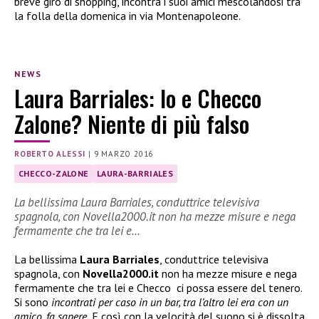
breve giro di shopping, incontra i suoi amici mescolandosi tra
la folla della domenica in via Montenapoleone.
NEWS
Laura Barriales: Io e Checco
Zalone? Niente di più falso
ROBERTO ALESSI
|
9 MARZO 2016
CHECCO-ZALONE
LAURA-BARRIALES
La bellissima Laura Barriales, conduttrice televisiva
spagnola, con Novella2000.it non ha mezze misure e nega
fermamente che tra lei e…
La bellissima
Laura Barriales
, conduttrice televisiva
spagnola, con
Novella2000.it
non ha mezze misure e nega
fermamente che tra lei e Checco ci possa essere del tenero.
Si sono
incontrati per caso in un bar, tra l’altro lei era con un
amico, fa sapere.
E così con la velocità del suono si è dissolta