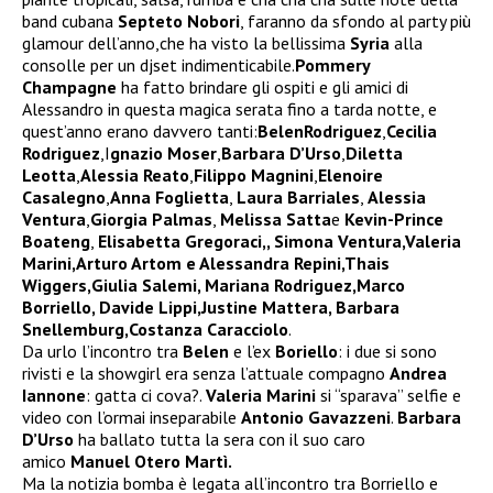
band cubana
Septeto Nobori
, faranno da sfondo al party più
glamour dell’anno,che ha visto la bellissima
Syria
alla
consolle per un djset indimenticabile.
Pommery
Champagne
ha fatto brindare gli ospiti e gli amici di
Alessandro in questa magica serata fino a tarda notte, e
quest’anno erano davvero tanti:
BelenRodriguez
,
Cecilia
Rodriguez
,I
gnazio Moser
,
Barbara D’Urso
,
Diletta
Leotta
,
Alessia Reato
,
Filippo Magnini
,
Elenoire
Casalegno
,
Anna Foglietta
,
Laura Barriales
,
Alessia
Ventura
,
Giorgia Palmas
,
Melissa Satta
e
Kevin-Prince
Boateng
,
Elisabetta Gregoraci,, Simona Ventura,Valeria
Marini,Arturo Artom e Alessandra Repini,Thais
Wiggers,Giulia Salemi, Mariana Rodriguez,Marco
Borriello, Davide Lippi,Justine Mattera, Barbara
Snellemburg,Costanza Caracciolo
.
Da urlo l’incontro tra
Belen
e l’ex
Boriello
: i due si sono
rivisti e la showgirl era senza l’attuale compagno
Andrea
Iannone
: gatta ci cova?.
Valeria Marini
si “sparava” selfie e
video con l’ormai inseparabile
Antonio Gavazzeni
.
Barbara
D’Urso
ha ballato tutta la sera con il suo caro
amico
Manuel Otero Martì.
Ma la notizia bomba è legata all’incontro tra Borriello e