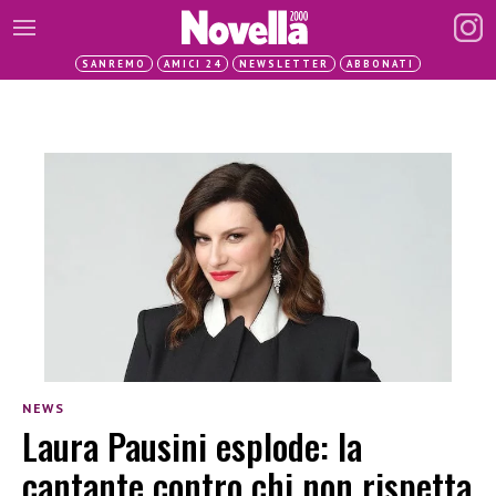
SANREMO
AMICI 24
NEWSLETTER
ABBONATI
NEWS
Laura Pausini esplode: la
cantante contro chi non rispetta