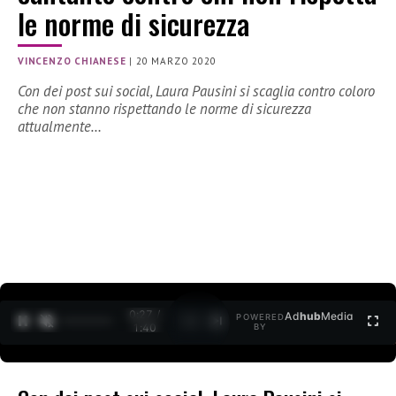
le norme di sicurezza
VINCENZO CHIANESE
|
20 MARZO 2020
Con dei post sui social, Laura Pausini si scaglia contro coloro
che non stanno rispettando le norme di sicurezza
attualmente…
0:27 /
Ad
hub
Media
POWERED
1
/
2
1:40
BY