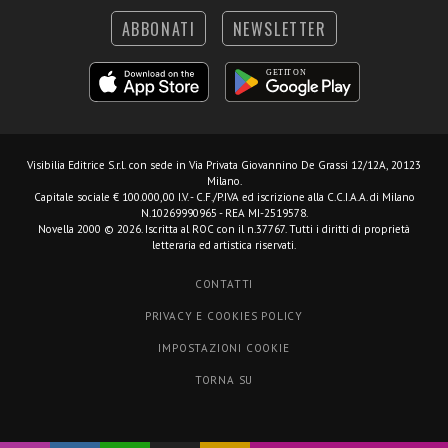
ABBONATI
NEWSLETTER
Visibilia Editrice S.r.l.
con sede in Via Privata Giovannino De Grassi 12/12A, 20123
Milano.
Capitale sociale € 100.000,00 I.V. - C.F./P.IVA ed iscrizione alla C.C.I.A.A. di Milano
N.10269990965 - REA MI-2519578.
Novella 2000 © 2026. Iscritta al ROC con il n.37767. Tutti i diritti di proprietà
letteraria ed artistica riservati.
CONTATTI
PRIVACY E COOKIES POLICY
IMPOSTAZIONI COOKIE
TORNA SU