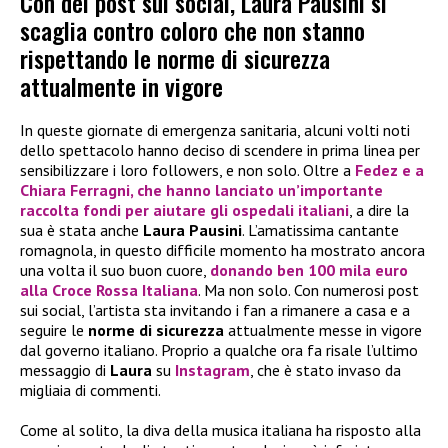
Con dei post sui social, Laura Pausini si
scaglia contro coloro che non stanno
rispettando le norme di sicurezza
attualmente in vigore
In queste giornate di emergenza sanitaria, alcuni volti noti
dello spettacolo hanno deciso di scendere in prima linea per
sensibilizzare i loro followers, e non solo. Oltre a
Fedez
e a
Chiara Ferragni
, che hanno lanciato un’importante
raccolta fondi per aiutare gli ospedali italiani
, a dire la
sua è stata anche
Laura Pausini
. L’amatissima cantante
romagnola, in questo difficile momento ha mostrato ancora
una volta il suo buon cuore,
donando ben
100 mila euro
alla Croce Rossa Italiana
. Ma non solo. Con numerosi post
sui social, l’artista sta invitando i fan a rimanere a casa e a
seguire le
norme di sicurezza
attualmente messe in vigore
dal governo italiano. Proprio a qualche ora fa risale l’ultimo
messaggio di
Laura
su
Instagram
, che è stato invaso da
migliaia di commenti.
Come al solito, la diva della musica italiana ha risposto alla